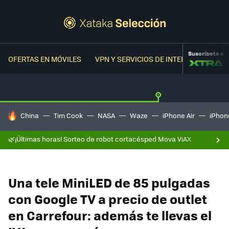
Suscríbete a
OFERTAS EN MÓVILES
VPN Y SERVICIOS DE INTERNET
OFER
HOY SE HABLA DE
China
Tim Cook
NASA
Waze
iPhone Air
iPhone
🌿¡Últimas horas! Sorteo de robot cortacésped Mova ViAX
Una tele MiniLED de 85 pulgadas
con Google TV a precio de outlet
en Carrefour: además te llevas el