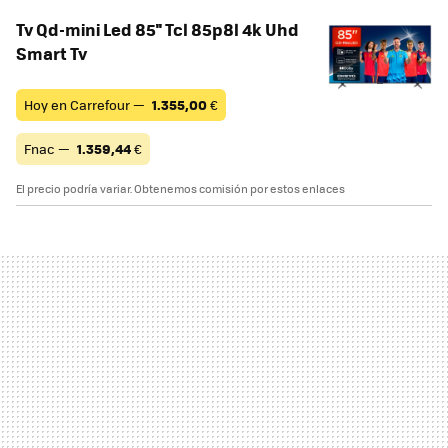
Tv Qd-mini Led 85'' Tcl 85p8l 4k Uhd
Smart Tv
Hoy en Carrefour —
1.355,00
€
Fnac —
1.359,44
€
El precio podría variar. Obtenemos comisión por estos enlaces