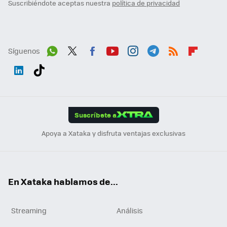
Suscribiéndote aceptas nuestra
política de privacidad
Síguenos
Wh
Twit
Fac
You
Inst
Tele
RSS
Flip
ats
ter
ebo
tub
agr
gra
boa
Link
Tikt
App
ok
e
am
m
rd
edI
ok
Suscríbete a
n
Apoya a Xataka y disfruta ventajas exclusivas
En Xataka hablamos de...
Streaming
Análisis