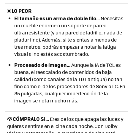
❌ LO PEOR
El tamaño es un arma de doble filo...
Necesitas
un mueble enorme o un soporte de pared
ultrarresistente (y una pared de ladrillo, nada de
pladur fino). Además, si te sientas a menos de
tres metros, podrás empezar a notar la fatiga
visual si no estás acostumbrado.
Procesado de imagen...
Aunque la IA de TCL es
buena, el reescalado de contenidos de baja
calidad (como canales de la TDT antigua) no tan
fino como el de los procesadores de Sony o LG. En
85 pulgadas, cualquier imperfección de la
imagen se nota mucho más.
💡 CÓMPRALO SI...
Eres de los que apaga las luces y
quieres sentirse en el cine cada noche. Con Dolby