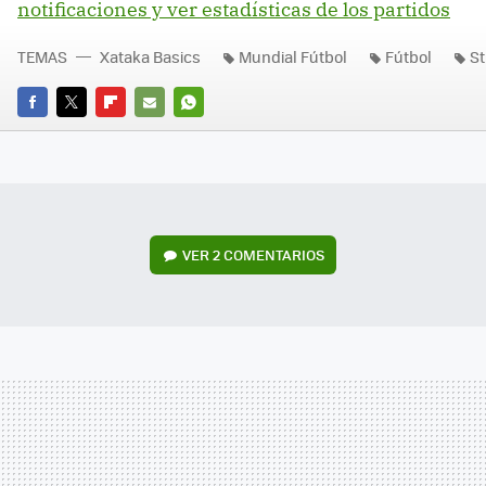
notificaciones y ver estadísticas de los partidos
TEMAS
Xataka Basics
Mundial Fútbol
Fútbol
S
FACEBOOK
TWITTER
FLIPBOARD
E-
WHATSAPP
MAIL
VER
2 COMENTARIOS