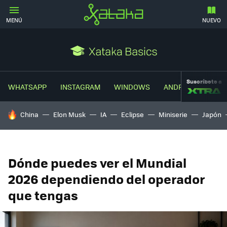
MENÚ
NUEVO
Suscríbete a
WHATSAPP
INSTAGRAM
WINDOWS
ANDROID
TRUC
HOY SE HABLA DE
China
Elon Musk
IA
Eclipse
Miniserie
Japón
Dónde puedes ver el Mundial
2026 dependiendo del operador
que tengas