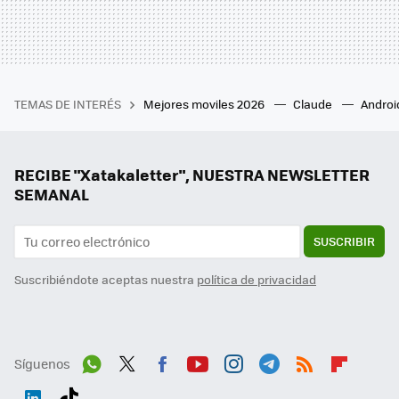
TEMAS DE INTERÉS
Mejores moviles 2026
Claude
Androi
RECIBE "Xatakaletter", NUESTRA NEWSLETTER
SEMANAL
SUSCRIBIR
Suscribiéndote aceptas nuestra
política de privacidad
Síguenos
Wh
Twit
Fac
You
Inst
Tele
RSS
Flip