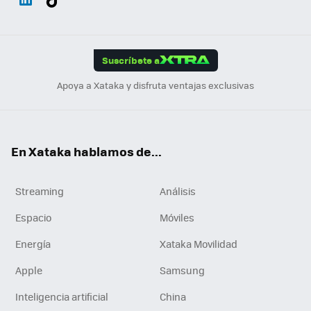
ats
ter
ebo
tub
agr
gra
boa
Link
Tikt
App
ok
e
am
m
rd
edI
ok
Suscríbete a
n
Apoya a Xataka y disfruta ventajas exclusivas
En Xataka hablamos de...
Streaming
Análisis
Espacio
Móviles
Energía
Xataka Movilidad
Apple
Samsung
Inteligencia artificial
China