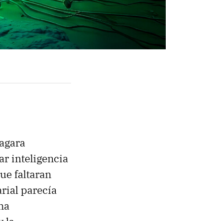
agara
r inteligencia
ue faltaran
rial parecía
na