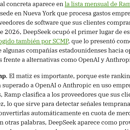
ñal concreta aparece en
la lista mensual de Ra
sede en Nueva York que procesa gastos empres
veedores de software que sus clientes compr
de 2026, DeepSeek ocupó el primer lugar de esa
cogido también por SCMP
, que lo presentó com
 algunas compañías estadounidenses hacia o
 frente a alternativas como OpenAI y Anthrop
mp
. El matiz es importante, porque este ranki
superado a OpenAI o Anthropic en uso empres
 Ramp clasifica a los proveedores que sus cl
z, lo que sirve para detectar señales temprana
convertirlas automáticamente en cuota de mer
En otras palabras, DeepSeek aparece como pro