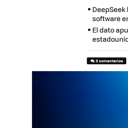
DeepSeek h
software e
El dato ap
estadouni
3 comentarios