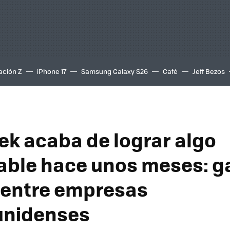
ación Z
iPhone 17
Samsung Galaxy S26
Café
Jeff Bezos
k acaba de lograr algo
ble hace unos meses: g
 entre empresas
unidenses