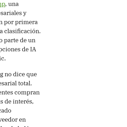
mp
, una
ariales y
an por primera
 clasificación.
o parte de un
pciones de IA
ic.
ng no dice que
arial total.
ientes compran
s de interés,
cado
veedor en