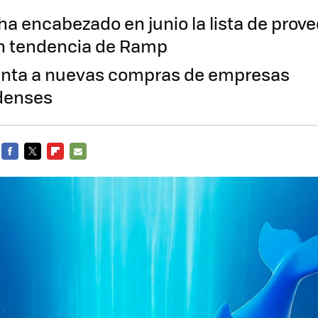
a encabezado en junio la lista de prov
n tendencia de Ramp
unta a nuevas compras de empresas
denses
FACEBOOK
TWITTER
FLIPBOARD
E-
MAIL