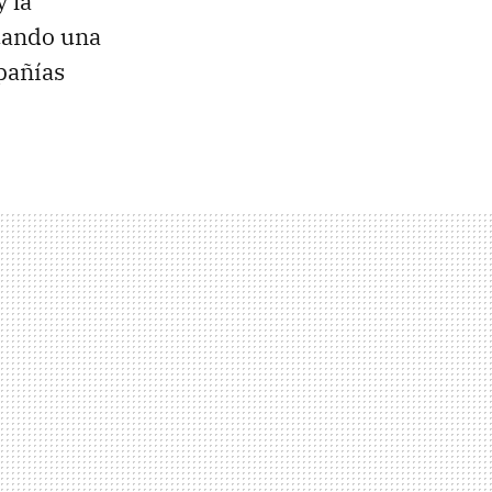
 la
cuando una
pañías