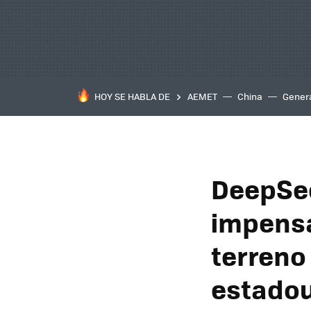
HOY SE HABLA DE
AEMET
China
Gener
DeepSee
impensa
terreno
estado