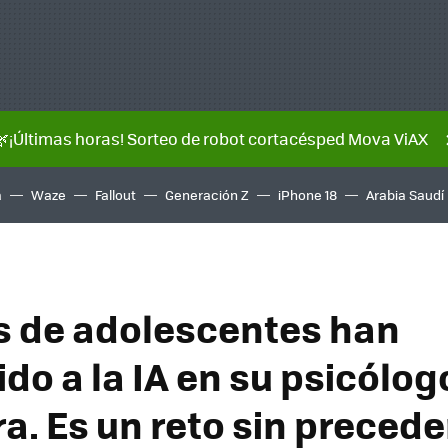
🌿¡Últimas horas! Sorteo de robot cortacésped Mova ViAX
a
Waze
Fallout
Generación Z
iPhone 18
Arabia Saudí
s de adolescentes han
do a la IA en su psicólog
a. Es un reto sin preced