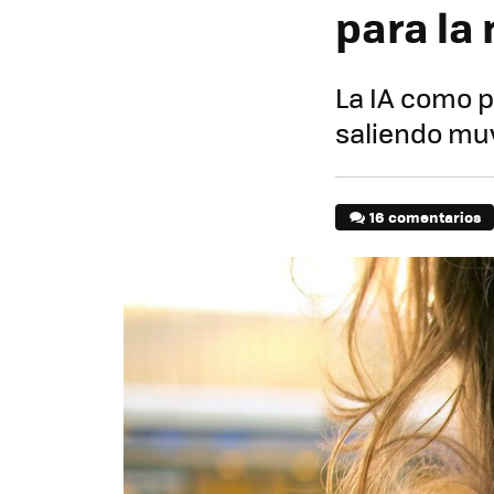
para la
La IA como p
saliendo mu
16 comentarios