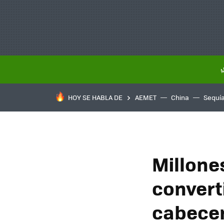
HOY SE HABLA DE
AEMET
China
Sequí
Millone
converti
cabecer