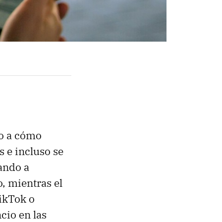
no a cómo
s e incluso se
ando a
, mientras el
ikTok o
cio en las