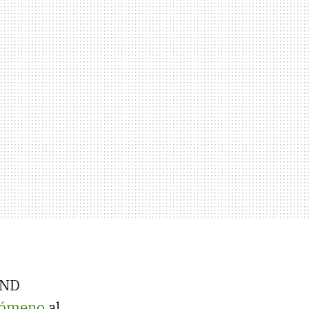
AND
enómeno
al