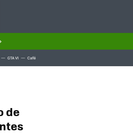
GTA VI
Café
o de
entes