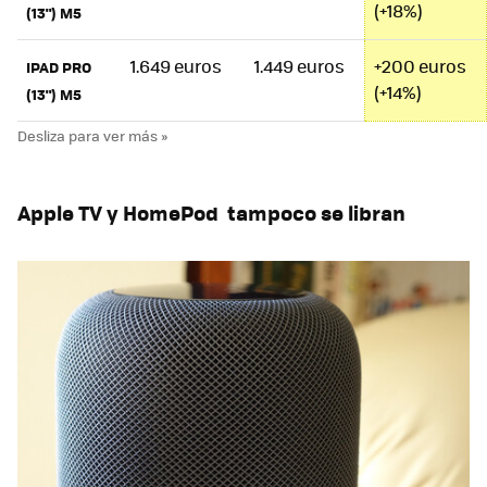
(+18%)
(13") M5
1.649 euros
1.449 euros
+200 euros
IPAD PRO
(+14%)
(13") M5
Apple TV y HomePod tampoco se libran