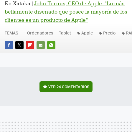
En Xataka |
John Ternus, CEO de Apple: "Lo más
bellamente diseñado que posee la mayoría de los
clientes es un producto de Apple"
TEMAS
Ordenadores
Tablet
Apple
Precio
RA
FACEBOOK
TWITTER
FLIPBOARD
E-
WHATSAPP
MAIL
VER
24 COMENTARIOS