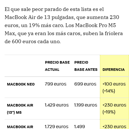
El que sale peor parado de esta lista es el
MacBook Air de 13 pulgadas, que aumenta 230
euros, un 19% más caro. Los MacBook Pro M5
Max, que ya eran los más caros, suben la friolera
de 600 euros cada uno.
PRECIO BASE
PRECIO
ACTUAL
BASE ANTES
DIFERENCIA
799 euros
699 euros
+100 euros
MACBOOK NEO
(+14%)
1.429 euros
1.199 euros
+230 euros
MACBOOK AIR
(+19%)
(13") M5
1.729 euros
1.499
+230 euros
MACBOOK AIR