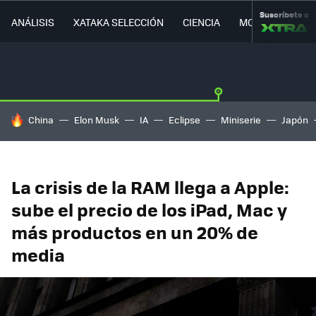
Suscríbete a
ANÁLISIS
XATAKA SELECCIÓN
CIENCIA
MOVILIDAD
HOY SE HABLA DE
China
Elon Musk
IA
Eclipse
Miniserie
Japón
La crisis de la RAM llega a Apple:
sube el precio de los iPad, Mac y
más productos en un 20% de
media