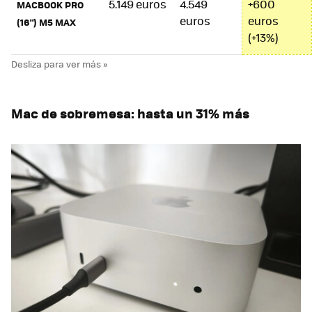
5.149 euros
4.549
+600
MACBOOK PRO
euros
euros
(16") M5 MAX
(+13%)
Mac de sobremesa: hasta un 31% más