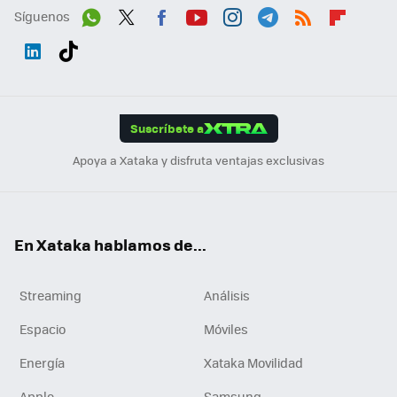
Síguenos
Wh
Twit
Fac
You
Inst
Tele
RSS
Flip
ats
ter
ebo
tub
agr
gra
boa
Link
Tikt
App
ok
e
am
m
rd
edI
ok
Suscríbete a
n
Apoya a Xataka y disfruta ventajas exclusivas
En Xataka hablamos de...
Streaming
Análisis
Espacio
Móviles
Energía
Xataka Movilidad
Apple
Samsung