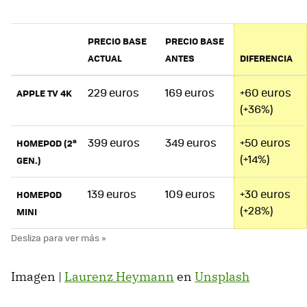
PRECIO BASE
PRECIO BASE
ACTUAL
ANTES
DIFERENCIA
229 euros
169 euros
+60 euros
APPLE TV 4K
(+36%)
399 euros
349 euros
+50 euros
HOMEPOD (2ª
(+14%)
GEN.)
139 euros
109 euros
+30 euros
HOMEPOD
(+28%)
MINI
Imagen |
Laurenz Heymann
en
Unsplash