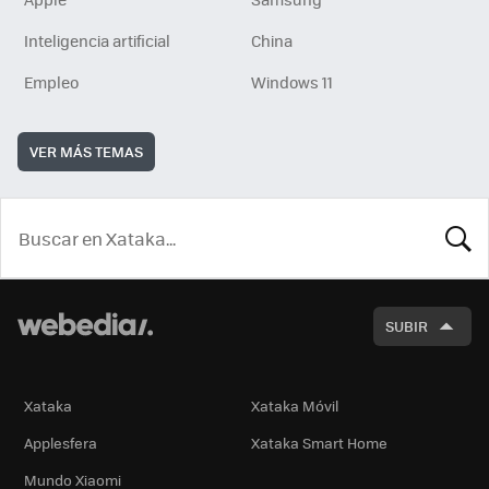
Inteligencia artificial
China
Empleo
Windows 11
VER MÁS TEMAS
BUSCA
SUBIR
Xataka
Xataka Móvil
Applesfera
Xataka Smart Home
Mundo Xiaomi