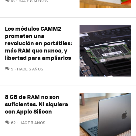
18
HACE 8 MESES
Los módulos CAMM2
prometen una
revolución en portátiles:
más RAM que nunca, y
libertad para ampliarlos
COMENTARIOS
5
HACE 3 AÑOS
8 GB de RAM no son
suficientes. Ni siquiera
con Apple Silicon
COMENTARIOS
62
HACE 3 AÑOS