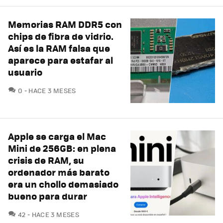
Memorias RAM DDR5 con
chips de fibra de vidrio.
Así es la RAM falsa que
aparece para estafar al
usuario
COMENTARIOS
0
HACE 3 MESES
Apple se carga el Mac
Mini de 256GB: en plena
crisis de RAM, su
ordenador más barato
era un chollo demasiado
bueno para durar
COMENTARIOS
42
HACE 3 MESES