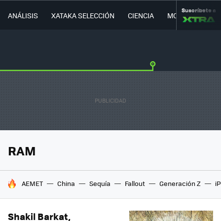
Suscríbete a
ANÁLISIS
XATAKA SELECCIÓN
CIENCIA
MOVILIDAD
RAM
HOY SE HABLA DE
AEMET
China
Sequía
Fallout
Generación Z
i
Shakil Barkat,