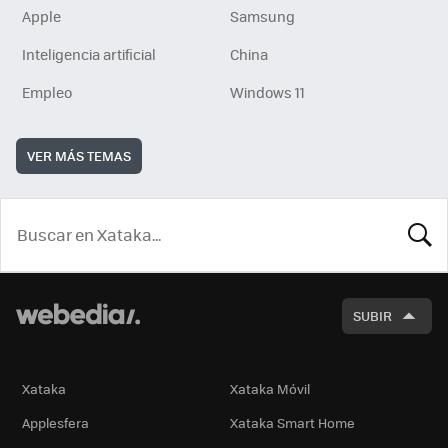
Apple
Samsung
Inteligencia artificial
China
Empleo
Windows 11
VER MÁS TEMAS
BUSCA
SUBIR
Xataka
Xataka Móvil
Applesfera
Xataka Smart Home