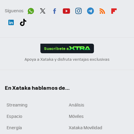
Síguenos
Wh
Twit
Fac
You
Inst
Tele
RSS
Flip
ats
ter
ebo
tub
agr
gra
boa
Link
Tikt
App
ok
e
am
m
rd
edI
ok
Suscríbete a
n
Apoya a Xataka y disfruta ventajas exclusivas
En Xataka hablamos de...
Streaming
Análisis
Espacio
Móviles
Energía
Xataka Movilidad