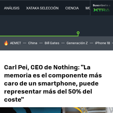
Suscríbete a
ANÁLISIS
XATAKA SELECCIÓN
CIENCIA
MOVILIDAD
HOY SE HABLA DE
AEMET
China
Bill Gates
Generación Z
iPhone 18
Carl Pei, CEO de Nothing: "La
memoria es el componente más
caro de un smartphone, puede
representar más del 50% del
coste"