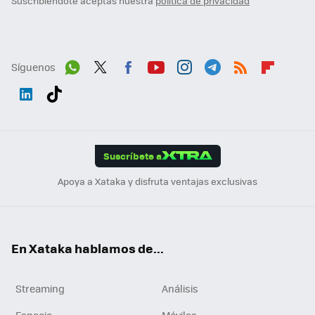
Suscribiéndote aceptas nuestra
política de privacidad
Síguenos
Wh
Twit
Fac
You
Inst
Tele
RSS
Flip
ats
ter
ebo
tub
agr
gra
boa
Link
Tikt
App
ok
e
am
m
rd
edI
ok
Suscríbete a
n
Apoya a Xataka y disfruta ventajas exclusivas
En Xataka hablamos de...
Streaming
Análisis
Espacio
Móviles