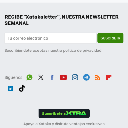
RECIBE "Xatakaletter", NUESTRA NEWSLETTER
SEMANAL
SUSCRIBIR
Suscribiéndote aceptas nuestra
política de privacidad
Síguenos
Wh
Twit
Fac
You
Inst
Tele
RSS
Flip
ats
ter
ebo
tub
agr
gra
boa
Link
Tikt
App
ok
e
am
m
rd
edI
ok
Suscríbete a
n
Apoya a Xataka y disfruta ventajas exclusivas