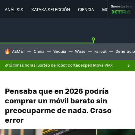
Suscríbete a
ANÁLISIS
XATAKA SELECCIÓN
CIENCIA
MOVILIDAD
HOY SE HABLA DE
AEMET
China
Sequía
Waze
Fallout
Generació
🌿¡Últimas horas! Sorteo de robot cortacésped Mova ViAX
Pensaba que en 2026 podría
comprar un móvil barato sin
preocuparme de nada. Craso
error