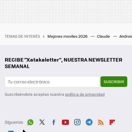
TEMAS DE INTERÉS
Mejores moviles 2026
Claude
Androi
RECIBE "Xatakaletter", NUESTRA NEWSLETTER
SEMANAL
SUSCRIBIR
Suscribiéndote aceptas nuestra
política de privacidad
Síguenos
Wh
Twit
Fac
You
Inst
Tele
RSS
Flip