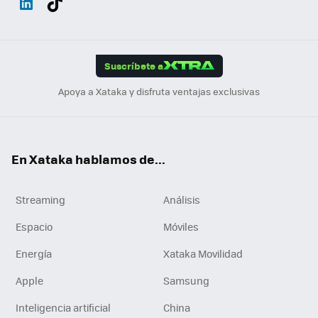
ats
ter
ebo
tub
agr
gra
boa
Link
Tikt
App
ok
e
am
m
rd
edI
ok
Suscríbete a
n
Apoya a Xataka y disfruta ventajas exclusivas
En Xataka hablamos de...
Streaming
Análisis
Espacio
Móviles
Energía
Xataka Movilidad
Apple
Samsung
Inteligencia artificial
China