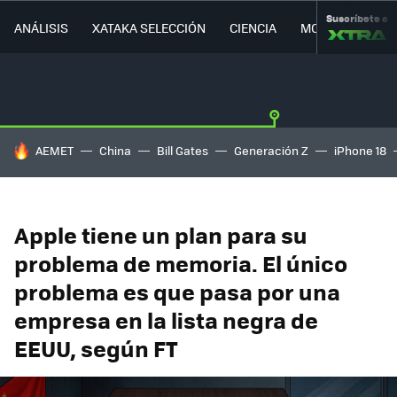
Suscríbete a
ANÁLISIS
XATAKA SELECCIÓN
CIENCIA
MOVILIDAD
HOY SE HABLA DE
AEMET
China
Bill Gates
Generación Z
iPhone 18
Apple tiene un plan para su
problema de memoria. El único
problema es que pasa por una
empresa en la lista negra de
EEUU, según FT