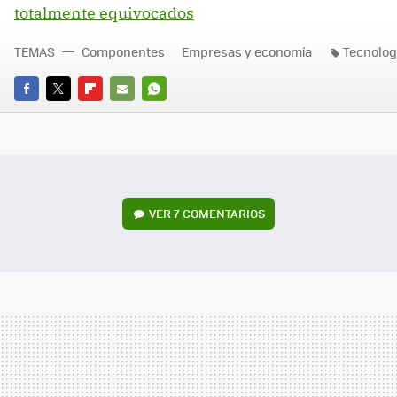
totalmente equivocados
TEMAS
Componentes
Empresas y economía
Tecnolog
FACEBOOK
TWITTER
FLIPBOARD
E-
WHATSAPP
MAIL
VER
7 COMENTARIOS