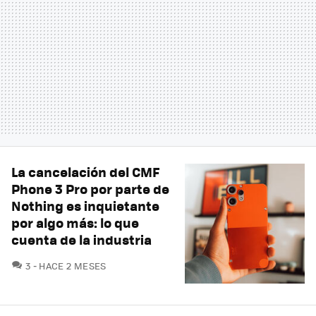
La cancelación del CMF
Phone 3 Pro por parte de
Nothing es inquietante
por algo más: lo que
cuenta de la industria
COMENTARIOS
3
HACE 2 MESES