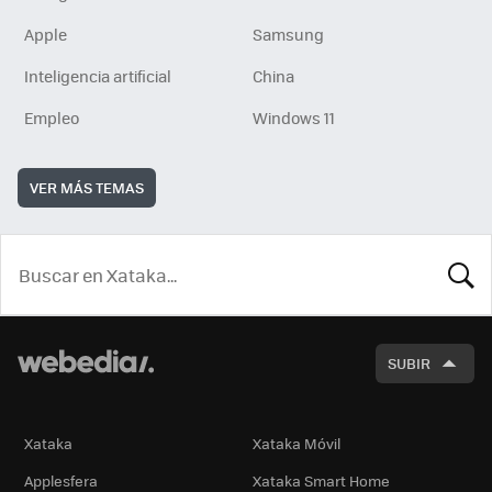
Apple
Samsung
Inteligencia artificial
China
Empleo
Windows 11
VER MÁS TEMAS
BUSCA
SUBIR
Xataka
Xataka Móvil
Applesfera
Xataka Smart Home