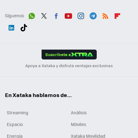
Síguenos
Wh
Twit
Fac
You
Inst
Tele
RSS
Flip
ats
ter
ebo
tub
agr
gra
boa
Link
Tikt
App
ok
e
am
m
rd
edI
ok
Suscríbete a
n
Apoya a Xataka y disfruta ventajas exclusivas
En Xataka hablamos de...
Streaming
Análisis
Espacio
Móviles
Energía
Xataka Movilidad