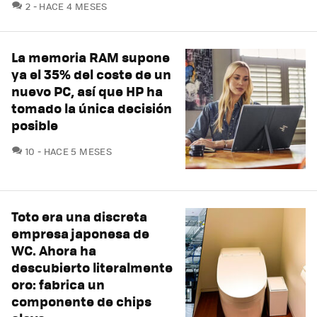
COMENTARIOS
2
HACE 4 MESES
La memoria RAM supone
ya el 35% del coste de un
nuevo PC, así que HP ha
tomado la única decisión
posible
COMENTARIOS
10
HACE 5 MESES
Toto era una discreta
empresa japonesa de
WC. Ahora ha
descubierto literalmente
oro: fabrica un
componente de chips