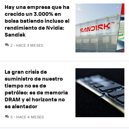
Hay una empresa que ha
crecido un 3.000% en
bolsa batiendo incluso el
rendimiento de Nvidia:
Sandisk
COMENTARIOS
2
HACE 3 MESES
La gran crisis de
suministro de nuestro
tiempo no es de
petróleo: es de memoria
DRAM y el horizonte no
es alentador
COMENTARIOS
5
HACE 4 MESES