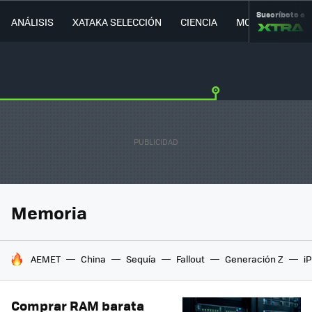
Suscríbete a
ANÁLISIS
XATAKA SELECCIÓN
CIENCIA
MOVILIDAD
Memoria
HOY SE HABLA DE
AEMET
China
Sequía
Fallout
Generación Z
i
Comprar RAM barata