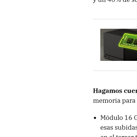
Hagamos cue
memoria para 
Módulo 16 G
esas subidas
en el tercer