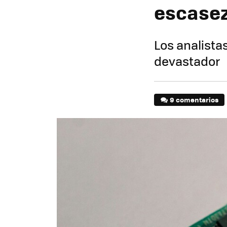
escase
Los analist
devastador
9 comentarios