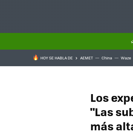
HOY SE HABLA DE
AEMET
China
Waze
Los exp
"Las su
más alt