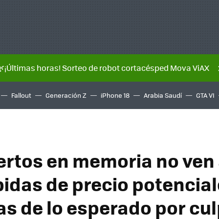
🌿¡Últimas horas! Sorteo de robot cortacésped Mova ViAX
Fallout
Generación Z
iPhone 18
Arabia Saudí
GTA VI
ertos en memoria no ven a
bidas de precio potencia
as de lo esperado por cul