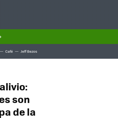
Café
Jeff Bezos
livio:
les son
pa de la