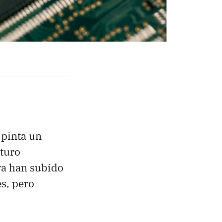
 pinta un
uturo
ya han subido
s, pero