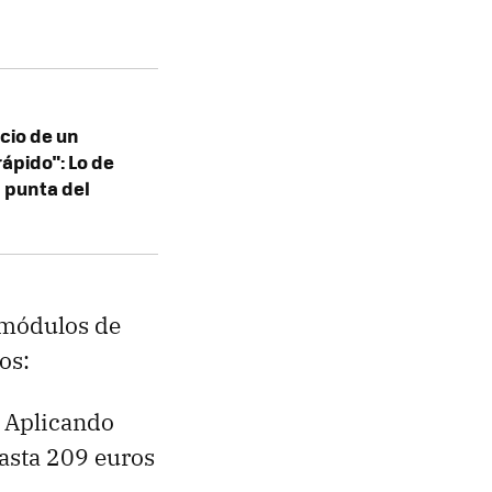
cio de un
ápido": Lo de
a punta del
s módulos de
dos:
. Aplicando
hasta 209 euros