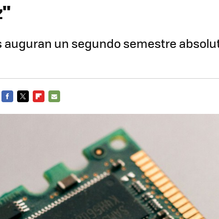
z"
as auguran un segundo semestre absol
FACEBOOK
TWITTER
FLIPBOARD
E-
MAIL