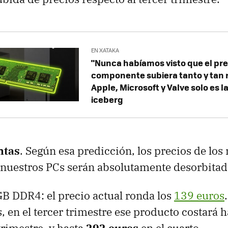
EN XATAKA
"Nunca habíamos visto que el pre
componente subiera tanto y tan r
Apple, Microsoft y Valve solo es l
iceberg
ntas
. Según esa predicción, los precios de lo
nuestros PCs serán absolutamente desorbita
B DDR4: el precio actual ronda los
139 euros
, en el tercer trimestre ese producto costará 
 trimestre, y hasta
292 euros
en el cuarto.