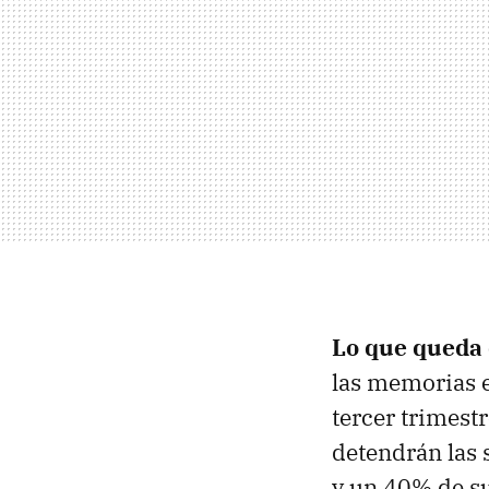
Lo que queda 
las memorias e
tercer trimestr
detendrán las 
y un 40% de su