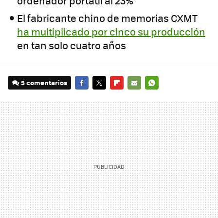
ordenador portátil al 23%
El fabricante chino de memorias CXMT
ha multiplicado por cinco su producción
en tan solo cuatro años
5 comentarios
FACEBOOK
TWITTER
FLIPBOARD
E-
WHATSAPP
MAIL