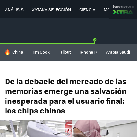
Suscríbete a
ANÁLISIS
XATAKA SELECCIÓN
CIENCIA
MOVILIDAD
HOY SE HABLA DE
China
Tim Cook
Fallout
iPhone 17
Arabia Saudí
De la debacle del mercado de las
memorias emerge una salvación
inesperada para el usuario final:
los chips chinos