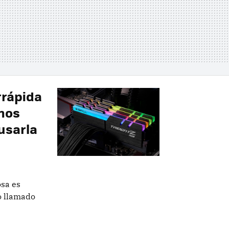
rrápida
 nos
usarla
sa es
o llamado