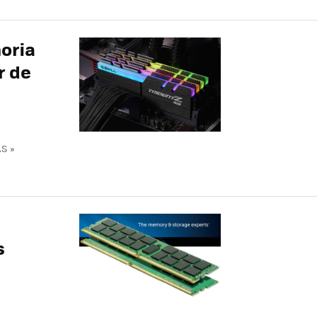
moria
r de
S »
s