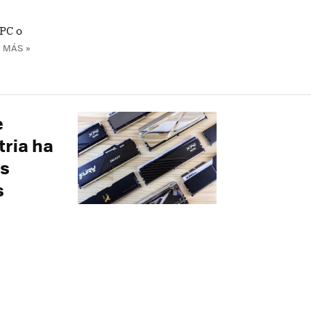
PC o
 MÁS »
e
tria ha
as
s