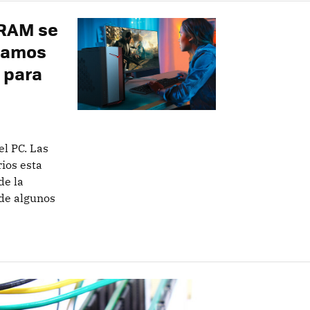
DRAM se
zamos
 para
l PC. Las
ios esta
de la
de algunos