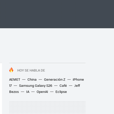
HOY SE HABLA DE
AEMET
China
Generación Z
iPhone
17
Samsung Galaxy S26
Café
Jeff
Bezos
IA
OpenAI
Eclipse