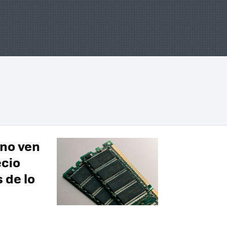
 no ven
ecio
 de lo