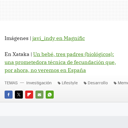
Imágenes |
javi_indy en Magnific
En Xataka |
Un bebé, tres padres (biológicos):
una prometedora técnica de fecundación que,
por ahora, no veremos en España
TEMAS
Investigación
Lifestyle
Desarrollo
Memo
FACEBOOK
TWITTER
FLIPBOARD
E-
WHATSAPP
MAIL