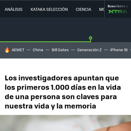
Suscríbete a
ANÁLISIS
XATAKA SELECCIÓN
CIENCIA
MOVILIDAD
HOY SE HABLA DE
AEMET
China
Bill Gates
Generación Z
iPhone 18
Los investigadores apuntan que
los primeros 1.000 días en la vida
de una persona son claves para
nuestra vida y la memoria