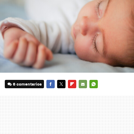
6 comentarios
FACEBOOK
TWITTER
FLIPBOARD
E-
WHATSAPP
MAIL