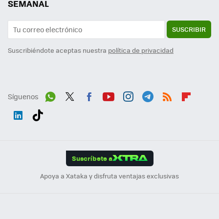
SEMANAL
SUSCRIBIR
Suscribiéndote aceptas nuestra
política de privacidad
Síguenos
Wh
Twit
Fac
You
Inst
Tele
RSS
Flip
ats
ter
ebo
tub
agr
gra
boa
Link
Tikt
App
ok
e
am
m
rd
edI
ok
Suscríbete a
n
Apoya a Xataka y disfruta ventajas exclusivas