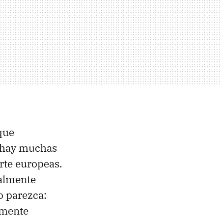
que
 hay muchas
rte europeas.
ealmente
o parezca:
amente