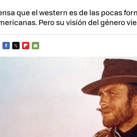
nsa que el western es de las pocas for
ericanas. Pero su visión del género vien
FACEBOOK
TWITTER
FLIPBOARD
E-
MAIL