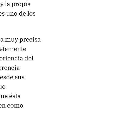
y la propia
es uno de los
la muy precisa
netamente
eriencia del
erencia
desde sus
uo
que ésta
den como