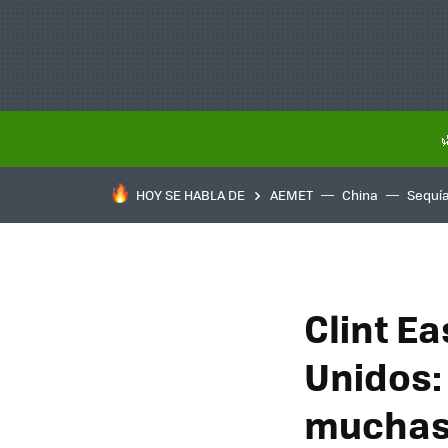
HOY SE HABLA DE
AEMET
China
Sequí
Clint E
Unidos:
muchas 