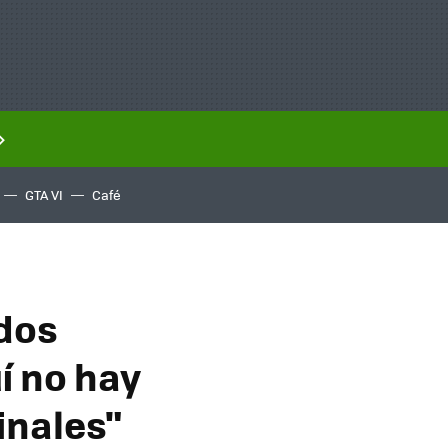
GTA VI
Café
ados
í no hay
inales"