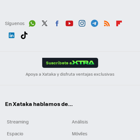
Síguenos
Wh
Twit
Fac
You
Inst
Tele
RSS
Flip
ats
ter
ebo
tub
agr
gra
boa
Link
Tikt
App
ok
e
am
m
rd
edI
ok
Suscríbete a
n
Apoya a Xataka y disfruta ventajas exclusivas
En Xataka hablamos de...
Streaming
Análisis
Espacio
Móviles