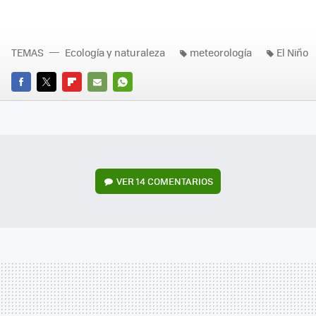
TEMAS
Ecología y naturaleza
meteorología
El Niño
FACEBOOK
TWITTER
FLIPBOARD
E-
WHATSAPP
MAIL
VER
14 COMENTARIOS