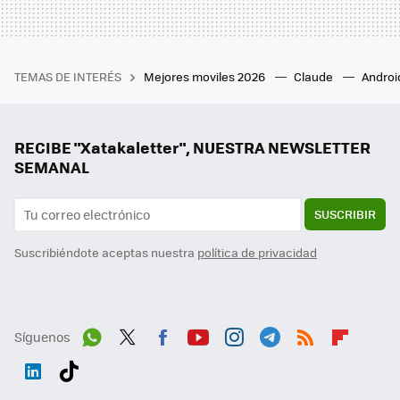
TEMAS DE INTERÉS
Mejores moviles 2026
Claude
Androi
RECIBE "Xatakaletter", NUESTRA NEWSLETTER
SEMANAL
SUSCRIBIR
Suscribiéndote aceptas nuestra
política de privacidad
Síguenos
Wh
Twit
Fac
You
Inst
Tele
RSS
Flip
ats
ter
ebo
tub
agr
gra
boa
Link
Tikt