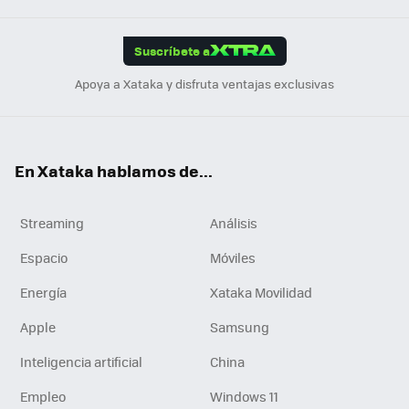
App
ok
e
am
m
rd
edI
ok
Suscríbete a
n
Apoya a Xataka y disfruta ventajas exclusivas
En Xataka hablamos de...
Streaming
Análisis
Espacio
Móviles
Energía
Xataka Movilidad
Apple
Samsung
Inteligencia artificial
China
Empleo
Windows 11