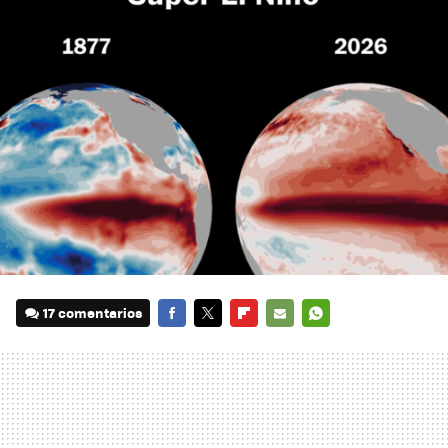
17 comentarios
FACEBOOK
TWITTER
FLIPBOARD
E-
WHATSAPP
MAIL