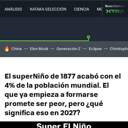
Suscríbete a
ANÁLISIS
XATAKA SELECCIÓN
CIENCIA
MOVILIDAD
HOY SE HABLA DE
China
Elon Musk
Generación Z
Eclipse
Christoph
El superNiño de 1877 acabó con el
4% de la población mundial. El
que ya empieza a formarse
promete ser peor, pero ¿qué
significa eso en 2027?