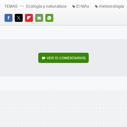
TEMAS
Ecología y naturaleza
El Niño
meteorología
FACEBOOK
TWITTER
FLIPBOARD
E-
WHATSAPP
MAIL
VER
15 COMENTARIOS