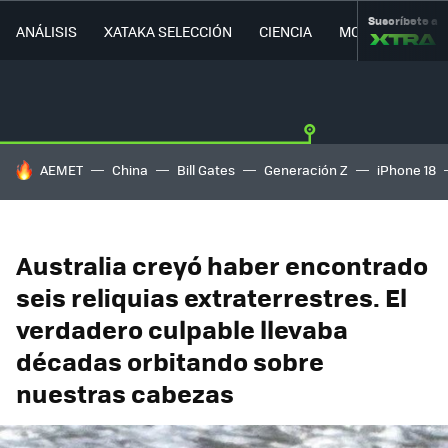
Suscríbete a
ANÁLISIS
XATAKA SELECCIÓN
CIENCIA
MOVILIDAD
HOY SE HABLA DE
AEMET
China
Bill Gates
Generación Z
iPhone 18
Australia creyó haber encontrado
seis reliquias extraterrestres. El
verdadero culpable llevaba
décadas orbitando sobre
nuestras cabezas