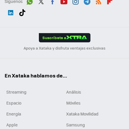
Síguenos
Wh
Twit
Fac
You
Inst
Tele
RSS
Flip
ats
ter
ebo
tub
agr
gra
boa
Link
Tikt
App
ok
e
am
m
rd
edI
ok
Suscríbete a
n
Apoya a Xataka y disfruta ventajas exclusivas
En Xataka hablamos de...
Streaming
Análisis
Espacio
Móviles
Energía
Xataka Movilidad
Apple
Samsung