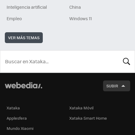
Inteligencia artificial
China
Empleo
Windows 11
VER MÁS TEMAS
BUSCA
SUBIR
Xataka
Xataka Móvil
Applesfera
Xataka Smart Home
Mundo Xiaomi