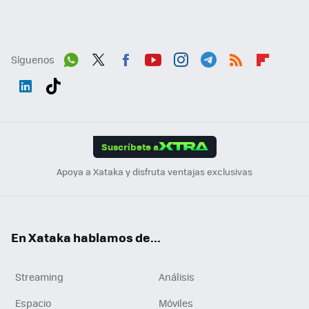
Síguenos
Wh
Twit
Fac
You
Inst
Tele
RSS
Flip
ats
ter
ebo
tub
agr
gra
boa
Link
Tikt
App
ok
e
am
m
rd
edI
ok
Suscríbete a
n
Apoya a Xataka y disfruta ventajas exclusivas
En Xataka hablamos de...
Streaming
Análisis
Espacio
Móviles