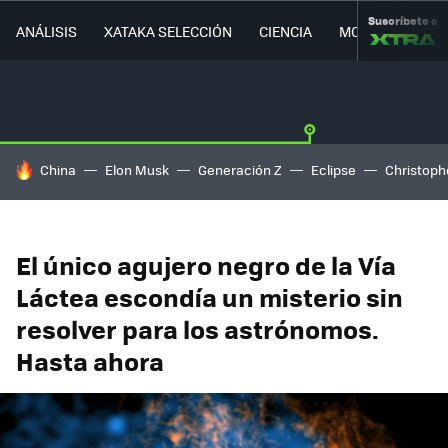
Suscríbete a
ANÁLISIS
XATAKA SELECCIÓN
CIENCIA
MOVILIDAD
HOY SE HABLA DE
China
Elon Musk
Generación Z
Eclipse
Christoph
El único agujero negro de la Vía
Láctea escondía un misterio sin
resolver para los astrónomos.
Hasta ahora