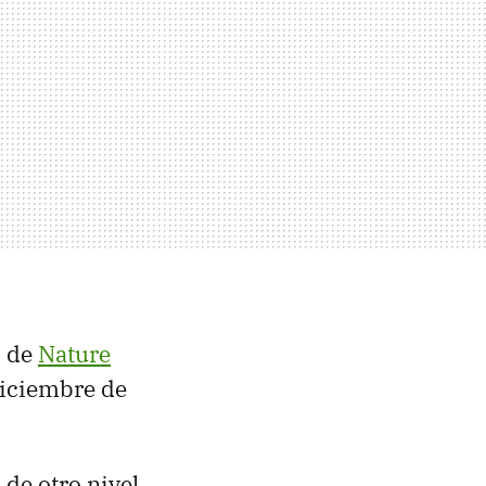
o de
Nature
diciembre de
de otro nivel.