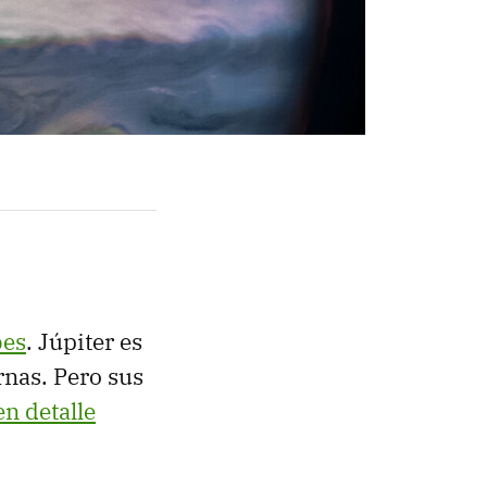
bes
. Júpiter es
rnas. Pero sus
n detalle