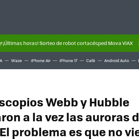
🌿¡Últimas horas! Sorteo de robot cortacésped Mova ViAX
A
Waze
iPhone Air
iPhone 17
Café
Android Auto
escopios Webb y Hubble
ron a la vez las auroras 
 El problema es que no vi