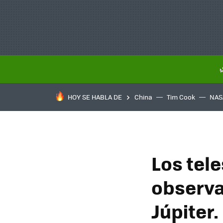
HOY SE HABLA DE
China
Tim Cook
NAS
Los tel
observa
Júpiter.