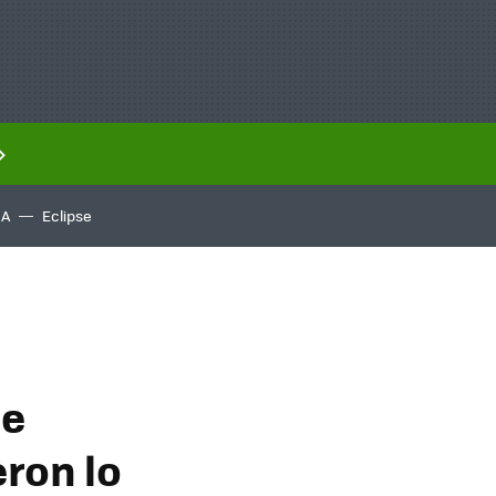
IA
Eclipse
de
eron lo