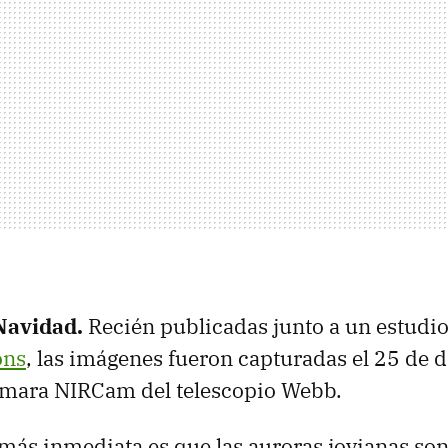
Navidad.
Recién publicadas junto a un estudi
ons
, las imágenes fueron capturadas el 25 de 
ámara NIRCam del telescopio Webb.
más inmediata es que las auroras jovianas son 