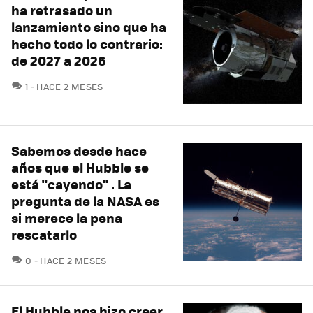
ha retrasado un
lanzamiento sino que ha
hecho todo lo contrario:
de 2027 a 2026
COMENTARIOS
1
HACE 2 MESES
Sabemos desde hace
años que el Hubble se
está "cayendo" . La
pregunta de la NASA es
si merece la pena
rescatarlo
COMENTARIOS
0
HACE 2 MESES
El Hubble nos hizo creer