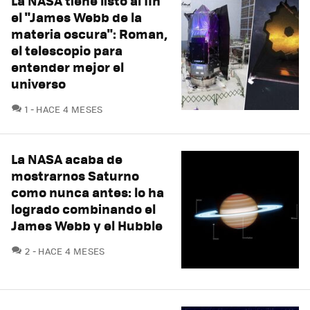
La NASA tiene listo al fin
el "James Webb de la
materia oscura": Roman,
el telescopio para
entender mejor el
universo
COMENTARIOS
1
HACE 4 MESES
La NASA acaba de
mostrarnos Saturno
como nunca antes: lo ha
logrado combinando el
James Webb y el Hubble
COMENTARIOS
2
HACE 4 MESES