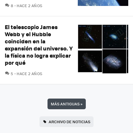
COMENTARIOS
8
HACE 2 AÑOS
El telescopio James
Webb y el Hubble
coinciden en la
expansión del universo. Y
la física no logra explicar
por qué
COMENTARIOS
5
HACE 2 AÑOS
MÁS ANTIGUAS
»
ARCHIVO DE NOTICIAS