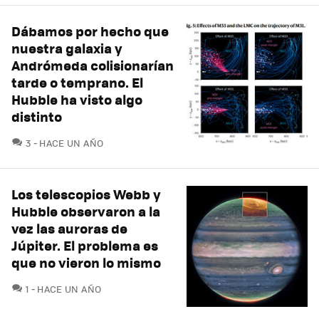
Dábamos por hecho que
nuestra galaxia y
Andrómeda colisionarían
tarde o temprano. El
Hubble ha visto algo
distinto
COMENTARIOS
3
HACE UN AÑO
Los telescopios Webb y
Hubble observaron a la
vez las auroras de
Júpiter. El problema es
que no vieron lo mismo
COMENTARIOS
1
HACE UN AÑO