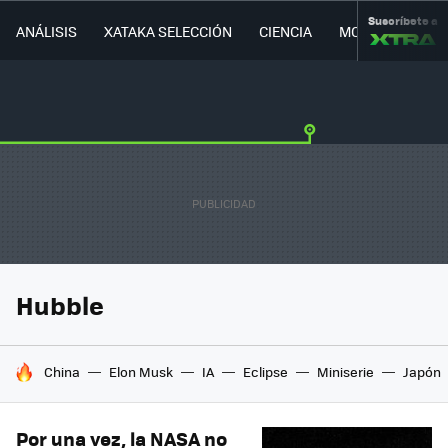
Suscríbete a
ANÁLISIS
XATAKA SELECCIÓN
CIENCIA
MOVILIDAD
Hubble
HOY SE HABLA DE
China
Elon Musk
IA
Eclipse
Miniserie
Japón
Por una vez, la NASA no