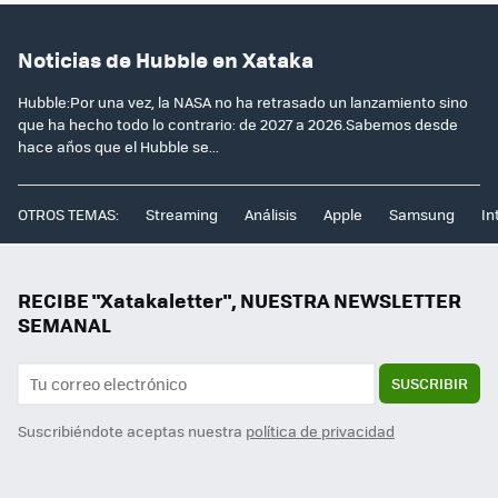
Noticias de Hubble en Xataka
Hubble:Por una vez, la NASA no ha retrasado un lanzamiento sino
que ha hecho todo lo contrario: de 2027 a 2026.Sabemos desde
hace años que el Hubble se...
OTROS TEMAS:
Streaming
Análisis
Apple
Samsung
In
RECIBE "Xatakaletter", NUESTRA NEWSLETTER
SEMANAL
SUSCRIBIR
Suscribiéndote aceptas nuestra
política de privacidad