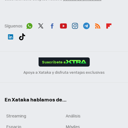
Síguenos
Wh
Twit
Fac
You
Inst
Tele
RSS
Flip
ats
ter
ebo
tub
agr
gra
boa
Link
Tikt
App
ok
e
am
m
rd
edI
ok
Suscríbete a
n
Apoya a Xataka y disfruta ventajas exclusivas
En Xataka hablamos de...
Streaming
Análisis
Espacio
Móviles