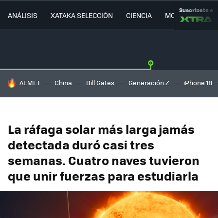
Suscríbete a
ANÁLISIS
XATAKA SELECCIÓN
CIENCIA
MOVILIDAD
HOY SE HABLA DE
AEMET
China
Bill Gates
Generación Z
iPhone 18
La ráfaga solar más larga jamás
detectada duró casi tres
semanas. Cuatro naves tuvieron
que unir fuerzas para estudiarla