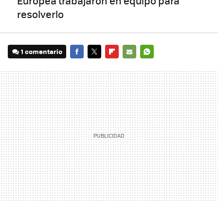
Europea trabajaron en equipo para
resolverlo
1 comentario
FACEBOOK
TWITTER
FLIPBOARD
E-
WHATSAPP
MAIL