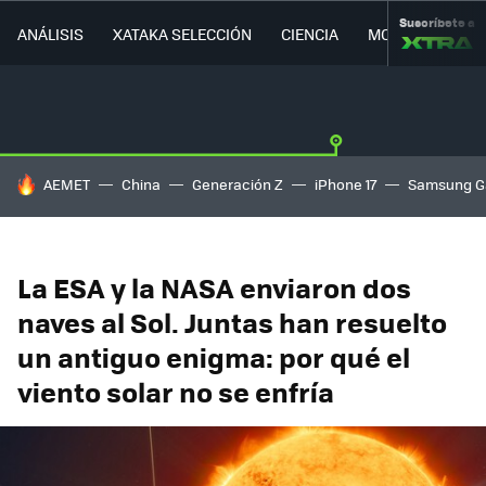
Suscríbete a
ANÁLISIS
XATAKA SELECCIÓN
CIENCIA
MOVILIDAD
HOY SE HABLA DE
AEMET
China
Generación Z
iPhone 17
Samsung G
La ESA y la NASA enviaron dos
naves al Sol. Juntas han resuelto
un antiguo enigma: por qué el
viento solar no se enfría