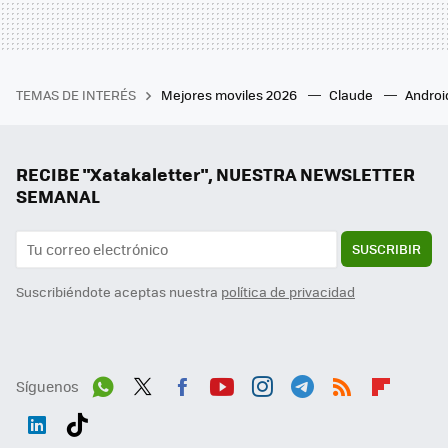
TEMAS DE INTERÉS
Mejores moviles 2026
Claude
Androi
RECIBE "Xatakaletter", NUESTRA NEWSLETTER
SEMANAL
SUSCRIBIR
Suscribiéndote aceptas nuestra
política de privacidad
Síguenos
Wh
Twit
Fac
You
Inst
Tele
RSS
Flip
ats
ter
ebo
tub
agr
gra
boa