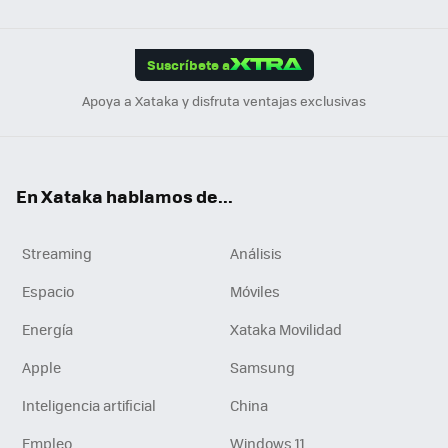
Link
Tikt
App
ok
e
am
m
rd
edI
ok
Suscríbete a
n
Apoya a Xataka y disfruta ventajas exclusivas
En Xataka hablamos de...
Streaming
Análisis
Espacio
Móviles
Energía
Xataka Movilidad
Apple
Samsung
Inteligencia artificial
China
Empleo
Windows 11