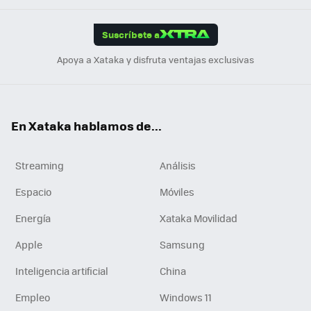
App
ok
e
am
m
rd
edI
ok
Suscríbete a
n
Apoya a Xataka y disfruta ventajas exclusivas
En Xataka hablamos de...
Streaming
Análisis
Espacio
Móviles
Energía
Xataka Movilidad
Apple
Samsung
Inteligencia artificial
China
Empleo
Windows 11