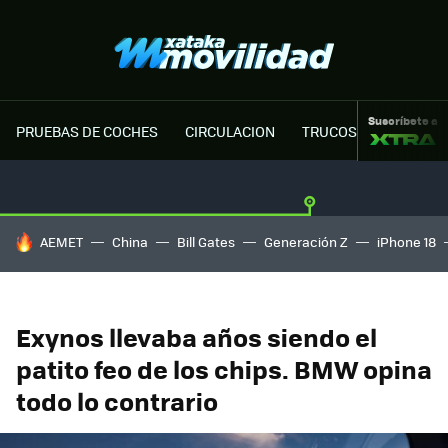
Suscríbete a
PRUEBAS DE COCHES
CIRCULACION
TRUCOS MOTOR
HOY SE HABLA DE
AEMET
China
Bill Gates
Generación Z
iPhone 18
Exynos llevaba años siendo el
patito feo de los chips. BMW opina
todo lo contrario