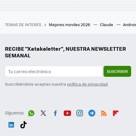
TEMAS DE INTERÉS
Mejores moviles 2026
Claude
Androi
RECIBE "Xatakaletter", NUESTRA NEWSLETTER
SEMANAL
SUSCRIBIR
Suscribiéndote aceptas nuestra
política de privacidad
Síguenos
Wh
Twit
Fac
You
Inst
Tele
RSS
Flip
ats
ter
ebo
tub
agr
gra
boa
Link
Tikt