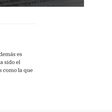
 demás es
a sido el
es como la que