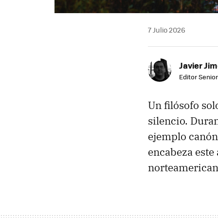
7 Julio 2026
Javier Ji
Editor Senior
Un filósofo so
silencio. Dura
ejemplo canóni
encabeza este a
norteamerican