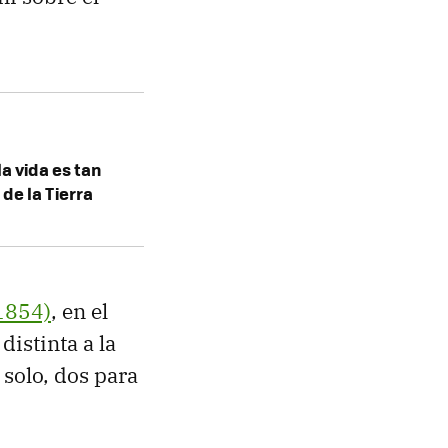
a vida es tan
de la Tierra
1854)
, en el
distinta a la
 solo, dos para