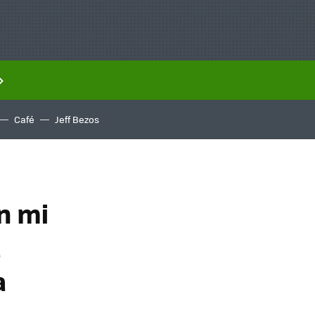
Café
Jeff Bezos
n mi
a
a