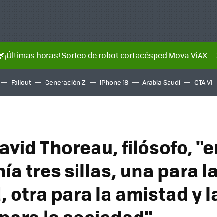
🌿¡Últimas horas! Sorteo de robot cortacésped Mova ViAX
Fallout
Generación Z
iPhone 18
Arabia Saudí
GTA VI
vid Thoreau, filósofo, "e
ía tres sillas, una para l
 otra para la amistad y l
 para la sociedad"