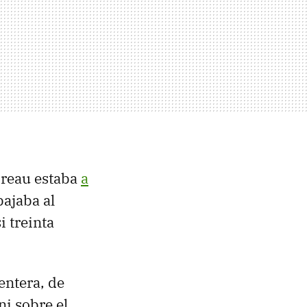
oreau estaba
a
bajaba al
i treinta
 entera, de
ni sobre el