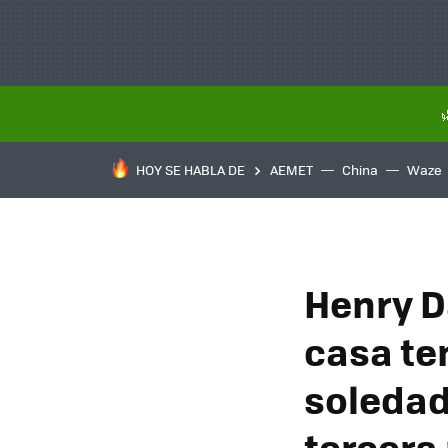
HOY SE HABLA DE
AEMET
China
Waze
Henry Da
casa ten
soledad,
tercera