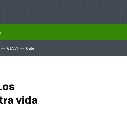
GTA VI
Café
Los
tra vida