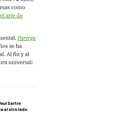
ersas como
'el arte de
mental,
Parerga
años se ha
 Al fin y al
ora universal:
Paul Sartre
a al otro lado