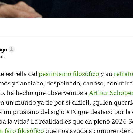
ego
net
e estrella del
pesimismo filosófico
y su
retrat
emos ya anciano, despeinado, canoso, con mir
ero, ha hecho que observemos a
Arthur Schope
En un mundo ya de por sí difícil, ¿quién querrí
 un prusiano del siglo XIX que destacó por la
ba la vida? La realidad es que en pleno 2026
n faro filosófico
que nos ayuda a comprender c