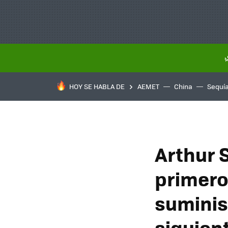
HOY SE HABLA DE
AEMET
China
Sequí
Arthur 
primero
suminist
siguien