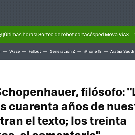
🌿¡Últimas horas! Sorteo de robot cortacésped Mova ViAX
a
Waze
Fallout
Generación Z
iPhone 18
Arabia Saudí
Schopenhauer, filósofo: "
s cuarenta años de nues
ran el texto; los treinta
tes, el comentario"