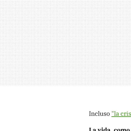
Incluso
"la cri
La vida, como