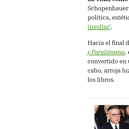
Schopenhauer s
política, estét
insultar'
.
Hacia el final
y Paraliómena
,
convertido en 
cabo, arroja l
los libros.