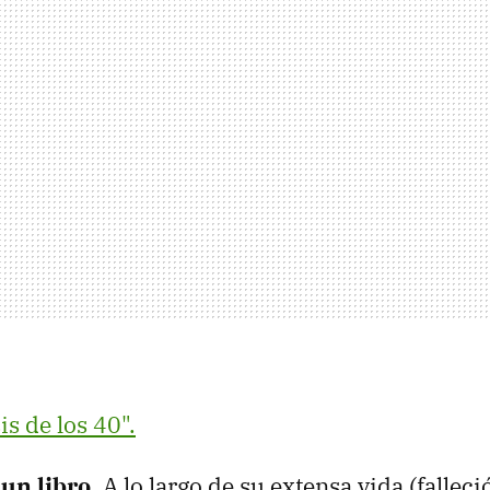
sis de los 40".
 un libro
. A lo largo de su extensa vida (fallec