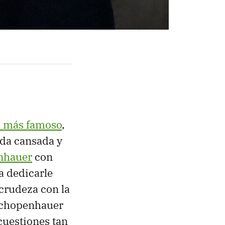
o más famoso
,
ada cansada y
nhauer
con
a dedicarle
 crudeza con la
 Schopenhauer
uestiones tan