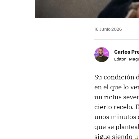
16 Junio 2026
Carlos Pr
Editor - Mag
Su condición d
en el que lo v
un rictus sev
cierto recelo. 
unos minutos a
que se plantea
sigue siendo
u