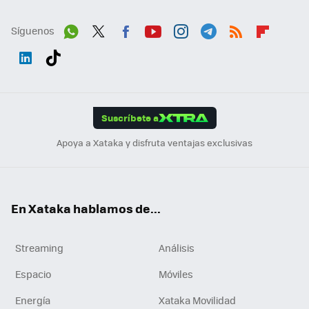
Síguenos
Wh
Twit
Fac
You
Inst
Tele
RSS
Flip
ats
ter
ebo
tub
agr
gra
boa
Link
Tikt
App
ok
e
am
m
rd
edI
ok
Suscríbete a
n
Apoya a Xataka y disfruta ventajas exclusivas
En Xataka hablamos de...
Streaming
Análisis
Espacio
Móviles
Energía
Xataka Movilidad