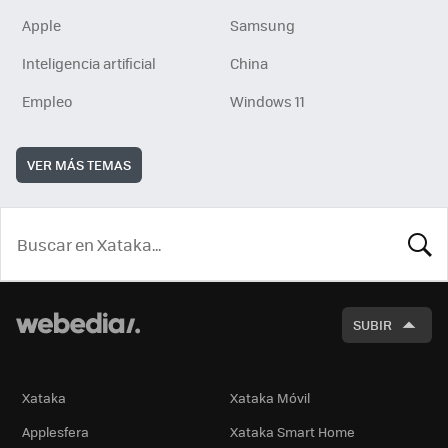
Apple
Samsung
Inteligencia artificial
China
Empleo
Windows 11
VER MÁS TEMAS
BUSCA
SUBIR
Xataka
Xataka Móvil
Applesfera
Xataka Smart Home