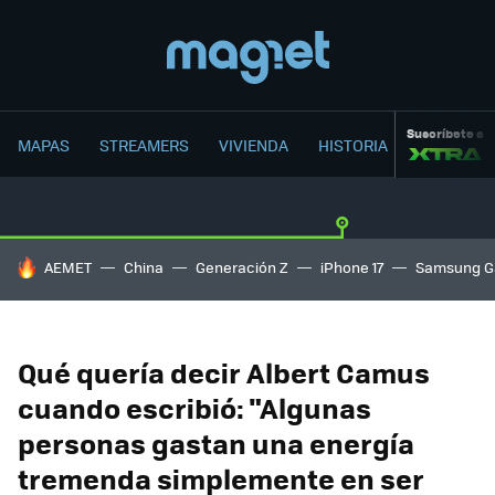
Suscríbete a
MAPAS
STREAMERS
VIVIENDA
HISTORIA
HOY SE HABLA DE
AEMET
China
Generación Z
iPhone 17
Samsung G
Qué quería decir Albert Camus
cuando escribió: "Algunas
personas gastan una energía
tremenda simplemente en ser