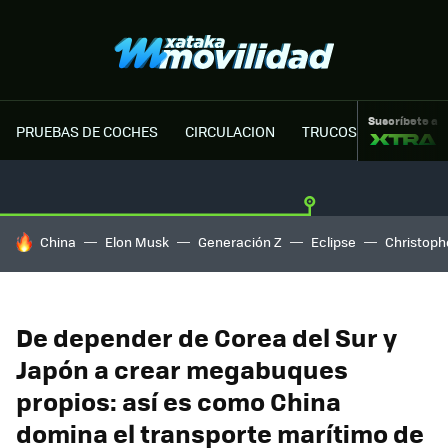
Suscríbete a
PRUEBAS DE COCHES
CIRCULACION
TRUCOS MOTOR
HOY SE HABLA DE
China
Elon Musk
Generación Z
Eclipse
Christoph
De depender de Corea del Sur y
Japón a crear megabuques
propios: así es como China
domina el transporte marítimo de