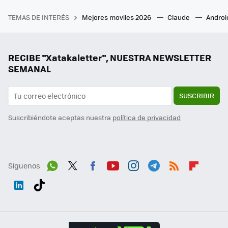
TEMAS DE INTERÉS
Mejores moviles 2026
Claude
Androi
RECIBE "Xatakaletter", NUESTRA NEWSLETTER
SEMANAL
SUSCRIBIR
Suscribiéndote aceptas nuestra
política de privacidad
Síguenos
Wh
Twit
Fac
You
Inst
Tele
RSS
Flip
ats
ter
ebo
tub
agr
gra
boa
Link
Tikt
App
ok
e
am
m
rd
edI
ok