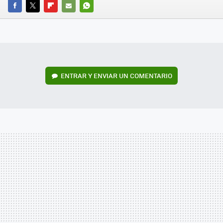
FACEBOOK
TWITTER
FLIPBOARD
E-
WHATSAPP
MAIL
ENTRAR Y ENVIAR UN COMENTARIO