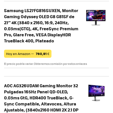
Samsung LS27FG816SUXEN, Monitor
Gaming Odyssey OLED G8 G81SF de
27" 4K (3840 x 2160, 16:9, 240Hz,
0.03ms(GTG), 4K, FreeSync Premium
Pro, Glare Free, VESA DisplayHDR
TrueBlack 400, Plateado
Hoy en Amazon —
760,91
€
El precio podría variar. Obtenemos comisión por estos enlaces
AOC AG326UDAM Gaming Monitor 32
Pulgadas 165Hz Panel QD-OLED,
0.03ms GtG, HDR400 TrueBlack, G-
Sync Compatible, Altavoces, Altura
Ajustable, (3840x2160 HDMI 2X 2.1 DP