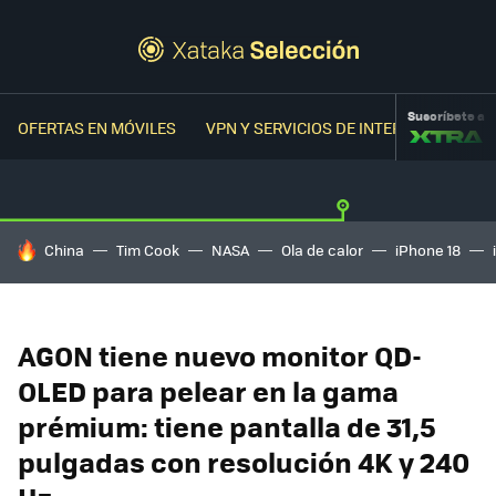
Suscríbete a
OFERTAS EN MÓVILES
VPN Y SERVICIOS DE INTERNET
OFER
HOY SE HABLA DE
China
Tim Cook
NASA
Ola de calor
iPhone 18
AGON tiene nuevo monitor QD-
OLED para pelear en la gama
prémium: tiene pantalla de 31,5
pulgadas con resolución 4K y 240