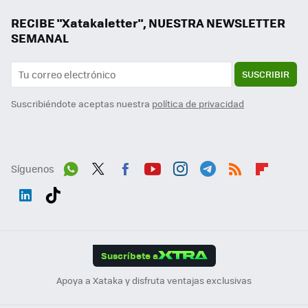
RECIBE "Xatakaletter", NUESTRA NEWSLETTER
SEMANAL
SUSCRIBIR
Suscribiéndote aceptas nuestra
política de privacidad
Síguenos
Wh
Twit
Fac
You
Inst
Tele
RSS
Flip
ats
ter
ebo
tub
agr
gra
boa
Link
Tikt
App
ok
e
am
m
rd
edI
ok
Suscríbete a
n
Apoya a Xataka y disfruta ventajas exclusivas