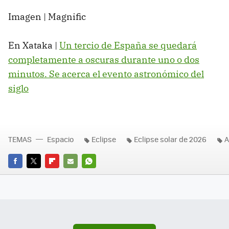
Imagen | Magnific
En Xataka |
Un tercio de España se quedará
completamente a oscuras durante uno o dos
minutos. Se acerca el evento astronómico del
siglo
TEMAS
Espacio
Eclipse
Eclipse solar de 2026
A
FACEBOOK
TWITTER
FLIPBOARD
E-
WHATSAPP
MAIL