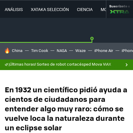
Suscríbete a
ANÁLISIS
XATAKA SELECCIÓN
CIENCIA
MOVILIDAD
HOY SE HABLA DE
China
Tim Cook
NASA
Waze
iPhone Air
iPhone
🌿¡Últimas horas! Sorteo de robot cortacésped Mova ViAX
En 1932 un científico pidió ayuda a
cientos de ciudadanos para
entender algo muy raro: cómo se
vuelve loca la naturaleza durante
un eclipse solar