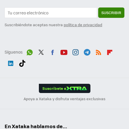
SUSCRIBIR
Suscribiéndote aceptas nuestra
política de privacidad
Síguenos
Wh
Twit
Fac
You
Inst
Tele
RSS
Flip
ats
ter
ebo
tub
agr
gra
boa
Link
Tikt
App
ok
e
am
m
rd
edI
ok
Suscríbete a
n
Apoya a Xataka y disfruta ventajas exclusivas
En Xataka hablamos de...