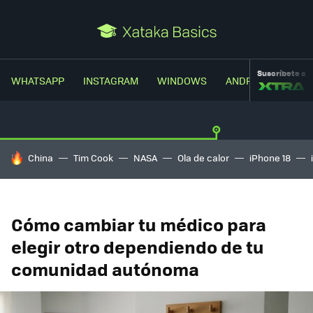
Suscríbete a
WHATSAPP
INSTAGRAM
WINDOWS
ANDROID
TRUC
HOY SE HABLA DE
China
Tim Cook
NASA
Ola de calor
iPhone 18
Cómo cambiar tu médico para
elegir otro dependiendo de tu
comunidad autónoma