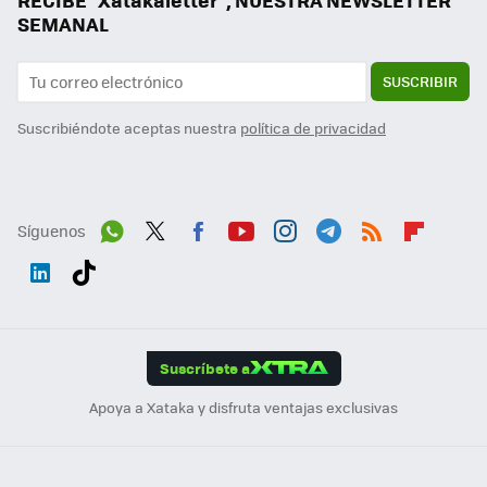
RECIBE "Xatakaletter", NUESTRA NEWSLETTER
SEMANAL
SUSCRIBIR
Suscribiéndote aceptas nuestra
política de privacidad
Síguenos
Wh
Twit
Fac
You
Inst
Tele
RSS
Flip
ats
ter
ebo
tub
agr
gra
boa
Link
Tikt
App
ok
e
am
m
rd
edI
ok
Suscríbete a
n
Apoya a Xataka y disfruta ventajas exclusivas