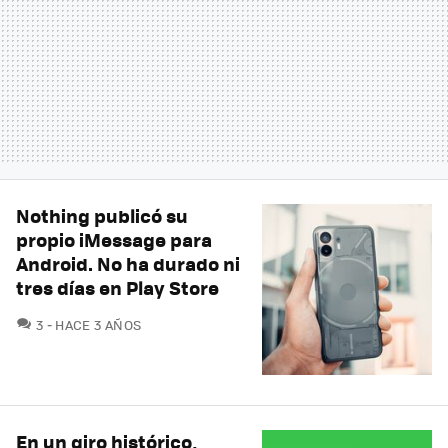
Nothing publicó su
propio iMessage para
Android. No ha durado ni
tres días en Play Store
COMENTARIOS
3
HACE 3 AÑOS
En un giro histórico,