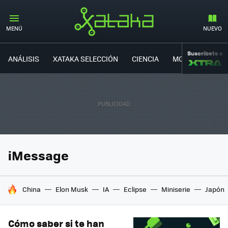
MENÚ
NUEVO
Suscríbete a
ANÁLISIS
XATAKA SELECCIÓN
CIENCIA
MOVILIDAD
iMessage
HOY SE HABLA DE
China
Elon Musk
IA
Eclipse
Miniserie
Japón
Cómo saber si te han