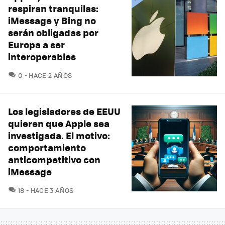
respiran tranquilas:
iMessage y Bing no
serán obligadas por
Europa a ser
interoperables
COMENTARIOS
0
HACE 2 AÑOS
Los legisladores de EEUU
quieren que Apple sea
investigada. El motivo:
comportamiento
anticompetitivo con
iMessage
COMENTARIOS
18
HACE 3 AÑOS