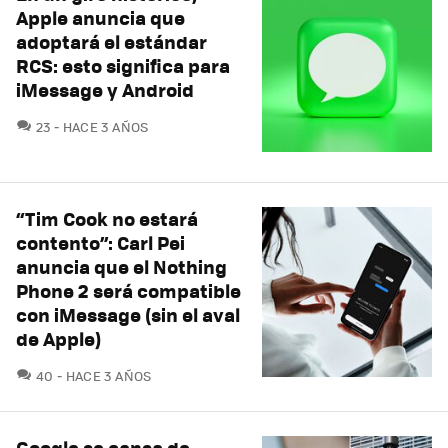
Apple anuncia que
adoptará el estándar
RCS: esto significa para
iMessage y Android
COMENTARIOS
23
HACE 3 AÑOS
“Tim Cook no estará
contento”: Carl Pei
anuncia que el Nothing
Phone 2 será compatible
con iMessage (sin el aval
de Apple)
COMENTARIOS
40
HACE 3 AÑOS
Google se cansa de