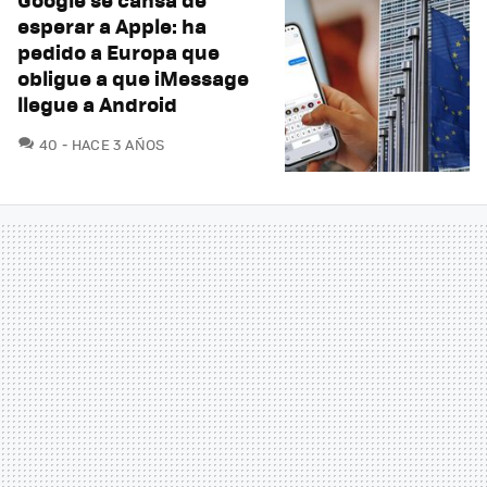
esperar a Apple: ha
pedido a Europa que
obligue a que iMessage
llegue a Android
COMENTARIOS
40
HACE 3 AÑOS