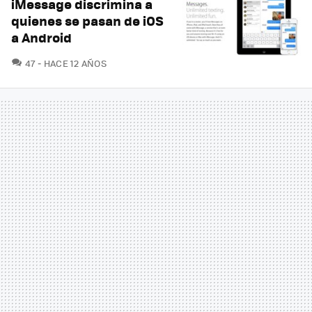
iMessage discrimina a
quienes se pasan de iOS
a Android
COMENTARIOS
47
HACE 12 AÑOS