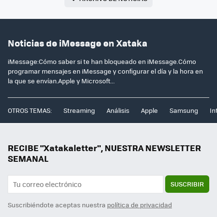
Noticias de iMessage en Xataka
iMessage:Cómo saber si te han bloqueado en iMessage.Cómo
programar mensajes en iMessage y configurar el día y la hora en
la que se envían.Apple y Microsoft...
OTROS TEMAS:
Streaming
Análisis
Apple
Samsung
In
RECIBE "Xatakaletter", NUESTRA NEWSLETTER
SEMANAL
SUSCRIBIR
Suscribiéndote aceptas nuestra
política de privacidad