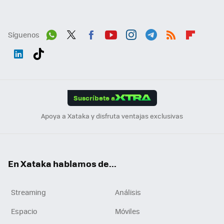
Síguenos
Wh
Twit
Fac
You
Inst
Tele
RSS
Flip
ats
ter
ebo
tub
agr
gra
boa
Link
Tikt
App
ok
e
am
m
rd
edI
ok
Suscríbete a
n
Apoya a Xataka y disfruta ventajas exclusivas
En Xataka hablamos de...
Streaming
Análisis
Espacio
Móviles