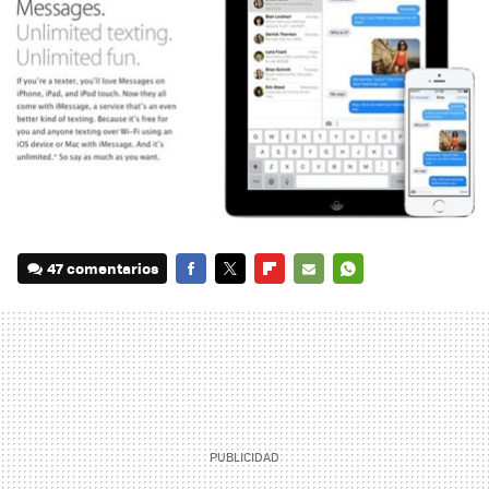
47 comentarios
FACEBOOK
TWITTER
FLIPBOARD
E-
WHATSAPP
MAIL