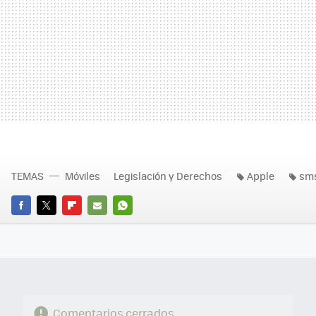
TEMAS
Móviles
Legislación y Derechos
Apple
sm
FACEBOOK
TWITTER
FLIPBOARD
E-
WHATSAPP
MAIL
Comentarios cerrados