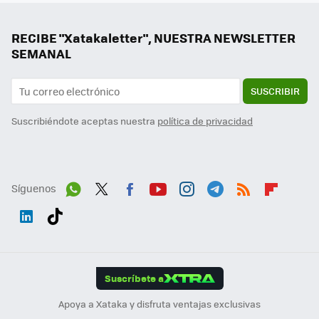
RECIBE "Xatakaletter", NUESTRA NEWSLETTER
SEMANAL
SUSCRIBIR
Suscribiéndote aceptas nuestra
política de privacidad
Síguenos
Wh
Twit
Fac
You
Inst
Tele
RSS
Flip
ats
ter
ebo
tub
agr
gra
boa
Link
Tikt
App
ok
e
am
m
rd
edI
ok
Suscríbete a
n
Apoya a Xataka y disfruta ventajas exclusivas