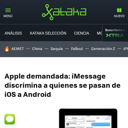
MENÚ
NUEVO
Suscríbete a
ANÁLISIS
XATAKA SELECCIÓN
CIENCIA
MOVILIDAD
HOY SE HABLA DE
AEMET
China
Sequía
Fallout
Generación Z
iP
Apple demandada: iMessage
discrimina a quienes se pasan de
iOS a Android