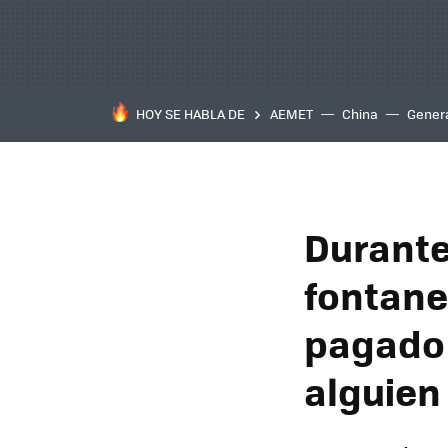
HOY SE HABLA DE
AEMET
China
Gener
Durante
fontane
pagado 
alguien