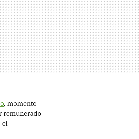
do
, momento
or remunerado
 el