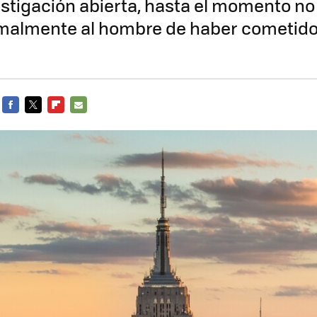
stigación abierta, hasta el momento no
malmente al hombre de haber cometid
FACEBOOK
TWITTER
FLIPBOARD
E-
MAIL