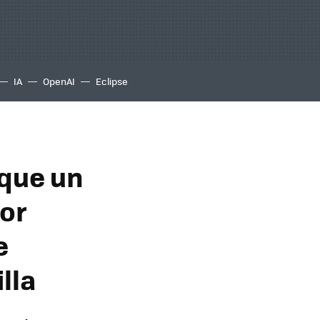
IA
OpenAI
Eclipse
 que un
or
e
lla