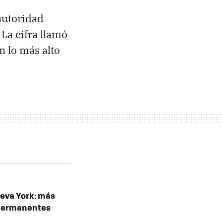
 autoridad
. La cifra llamó
n lo más alto
ueva York: más
 permanentes