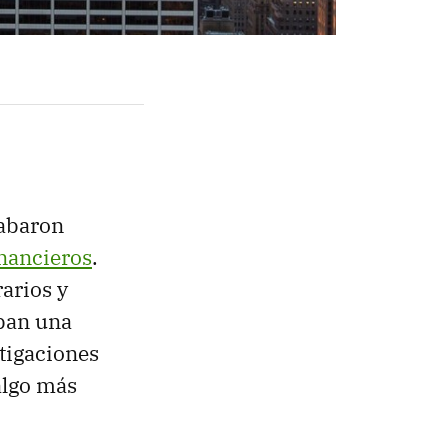
cabaron
inancieros
.
arios y
ban una
stigaciones
algo más