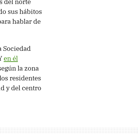
s del norte
do sus hábitos
para hablar de
la Sociedad
 Y
en él
según la zona
los residentes
d y del centro