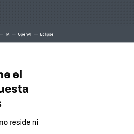
IA
OpenAI
Eclipse
ne el
puesta
s
no reside ni