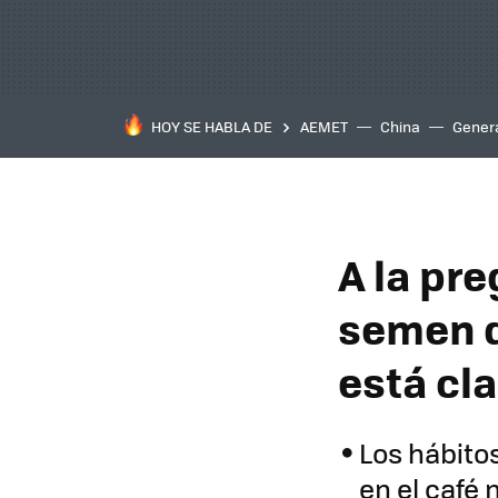
HOY SE HABLA DE
AEMET
China
Gener
A la pr
semen d
está cl
Los hábitos
en el café 