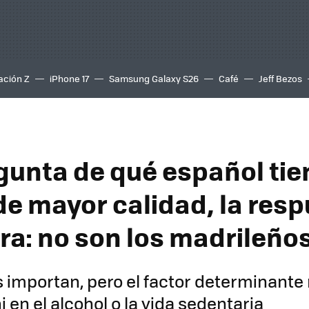
ación Z
iPhone 17
Samsung Galaxy S26
Café
Jeff Bezos
egunta de qué español tie
e mayor calidad, la res
ara: no son los madrileño
 importan, pero el factor determinante 
ni en el alcohol o la vida sedentaria