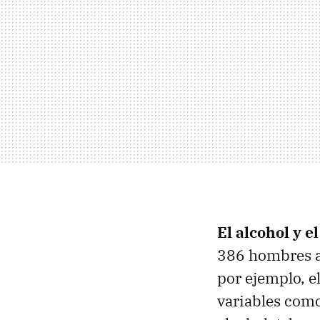
El alcohol y e
386 hombres at
por ejemplo, e
variables como