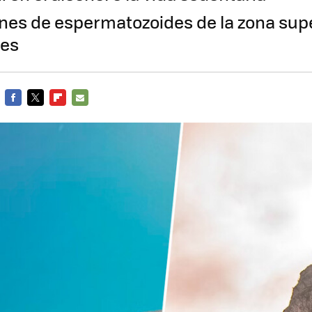
ones de espermatozoides de la zona supe
nes
FACEBOOK
TWITTER
FLIPBOARD
E-
MAIL