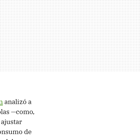
n
analizó a
ñolas —como,
 ajustar
 consumo de