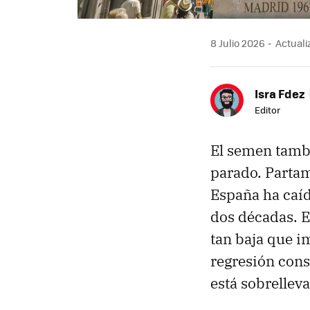
8 Julio 2026
Actualiz
Isra Fdez
Editor
El semen tambi
parado. Partam
España ha caí
dos décadas. E
tan baja que i
regresión const
está sobrellev