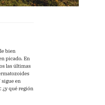
le bien
en picado. En
os las últimas
permatozoides
 sigue en
: ¿y qué región