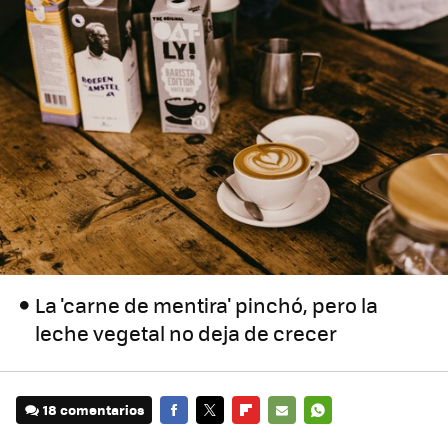
La 'carne de mentira' pinchó, pero la
leche vegetal no deja de crecer
18 comentarios
FACEBOOK
TWITTER
FLIPBOARD
E-
WHATSAPP