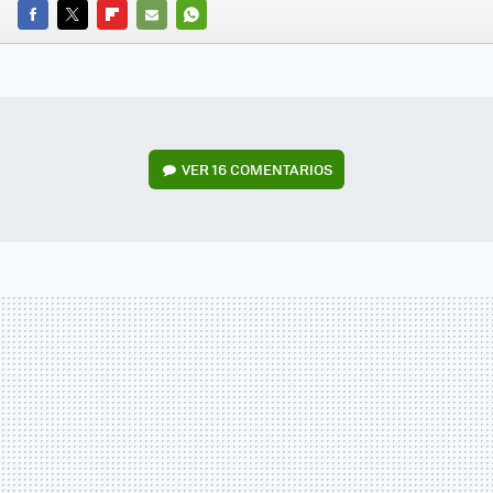
FACEBOOK
TWITTER
FLIPBOARD
E-
WHATSAPP
MAIL
VER
16 COMENTARIOS