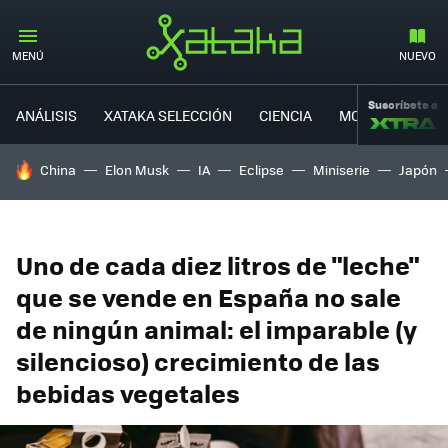
MENÚ
NUEVO
Suscríbete a
ANÁLISIS
XATAKA SELECCIÓN
CIENCIA
MOVILIDAD
HOY SE HABLA DE
China
Elon Musk
IA
Eclipse
Miniserie
Japón
Uno de cada diez litros de "leche"
que se vende en España no sale
de ningún animal: el imparable (y
silencioso) crecimiento de las
bebidas vegetales