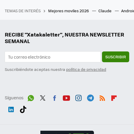
TEMAS DE INTERÉS
Mejores moviles 2026
Claude
Androi
RECIBE "Xatakaletter", NUESTRA NEWSLETTER
SEMANAL
SUSCRIBIR
Suscribiéndote aceptas nuestra
política de privacidad
Síguenos
Wh
Twit
Fac
You
Inst
Tele
RSS
Flip
ats
ter
ebo
tub
agr
gra
boa
Link
Tikt
App
ok
e
am
m
rd
edI
ok