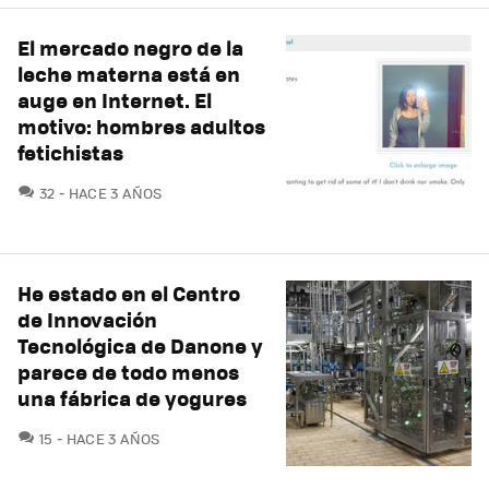
El mercado negro de la
leche materna está en
auge en Internet. El
motivo: hombres adultos
fetichistas
COMENTARIOS
32
HACE 3 AÑOS
He estado en el Centro
de Innovación
Tecnológica de Danone y
parece de todo menos
una fábrica de yogures
COMENTARIOS
15
HACE 3 AÑOS