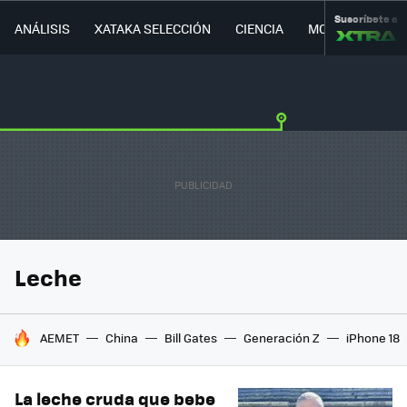
Suscríbete a
ANÁLISIS
XATAKA SELECCIÓN
CIENCIA
MOVILIDAD
Leche
HOY SE HABLA DE
AEMET
China
Bill Gates
Generación Z
iPhone 18
La leche cruda que bebe