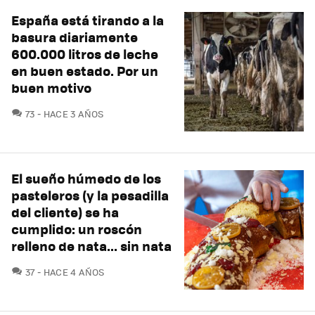
España está tirando a la
basura diariamente
600.000 litros de leche
en buen estado. Por un
buen motivo
COMENTARIOS
73
HACE 3 AÑOS
El sueño húmedo de los
pasteleros (y la pesadilla
del cliente) se ha
cumplido: un roscón
relleno de nata... sin nata
COMENTARIOS
37
HACE 4 AÑOS