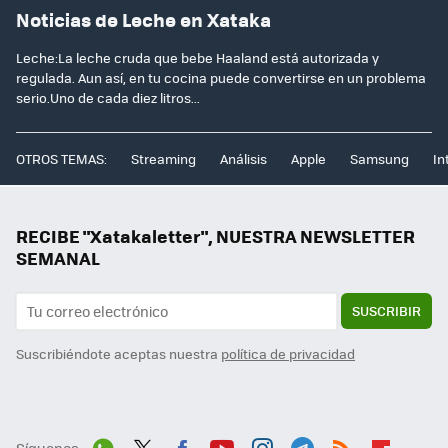
Noticias de Leche en Xataka
Leche:La leche cruda que bebe Haaland está autorizada y
regulada. Aun así, en tu cocina puede convertirse en un problema
serio.Uno de cada diez litros...
OTROS TEMAS:
Streaming
Análisis
Apple
Samsung
In
RECIBE "Xatakaletter", NUESTRA NEWSLETTER
SEMANAL
SUSCRIBIR
Suscribiéndote aceptas nuestra
política de privacidad
Síguenos