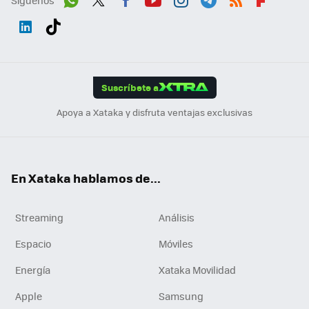
Wh
Twit
Fac
You
Inst
Tele
RSS
Flip
ats
ter
ebo
tub
agr
gra
boa
Link
Tikt
App
ok
e
am
m
rd
edI
ok
Suscríbete a
n
Apoya a Xataka y disfruta ventajas exclusivas
En Xataka hablamos de...
Streaming
Análisis
Espacio
Móviles
Energía
Xataka Movilidad
Apple
Samsung