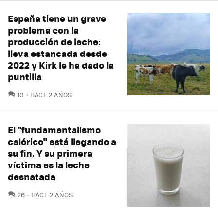
España tiene un grave
problema con la
producción de leche:
lleva estancada desde
2022 y Kirk le ha dado la
puntilla
COMENTARIOS
10
HACE 2 AÑOS
El "fundamentalismo
calórico" está llegando a
su fin. Y su primera
víctima es la leche
desnatada
COMENTARIOS
26
HACE 2 AÑOS