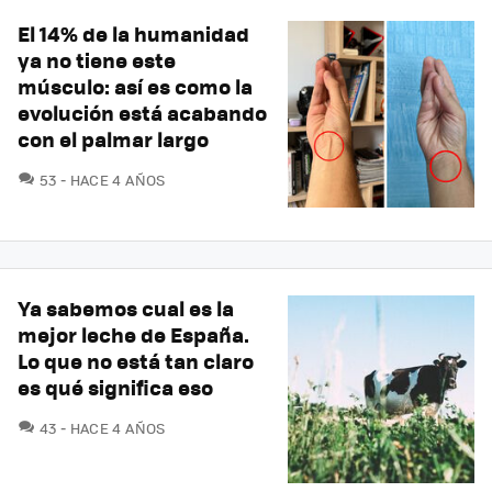
El 14% de la humanidad
ya no tiene este
músculo: así es como la
evolución está acabando
con el palmar largo
COMENTARIOS
53
HACE 4 AÑOS
Ya sabemos cual es la
mejor leche de España.
Lo que no está tan claro
es qué significa eso
COMENTARIOS
43
HACE 4 AÑOS