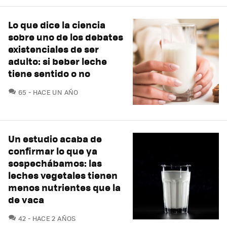
Lo que dice la ciencia
sobre uno de los debates
existenciales de ser
adulto: si beber leche
tiene sentido o no
COMENTARIOS
65
HACE UN AÑO
Un estudio acaba de
confirmar lo que ya
sospechábamos: las
leches vegetales tienen
menos nutrientes que la
de vaca
COMENTARIOS
42
HACE 2 AÑOS