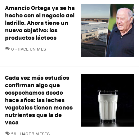
Amancio Ortega ya se ha
hecho con el negocio del
ladrillo. Ahora tiene un
nuevo objetivo: los
productos lácteos
COMENTARIOS
0
HACE UN MES
Cada vez más estudios
confirman algo que
sospechamos desde
hace años: las leches
vegetales tienen menos
nutrientes que la de
vaca
COMENTARIOS
56
HACE 3 MESES