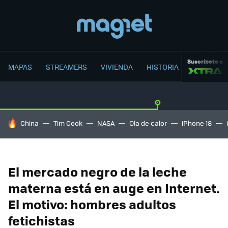
Suscríbete a
MAPAS
STREAMERS
VIVIENDA
HISTORIA
HOY SE HABLA DE
China
Tim Cook
NASA
Ola de calor
iPhone 18
El mercado negro de la leche
materna está en auge en Internet.
El motivo: hombres adultos
fetichistas