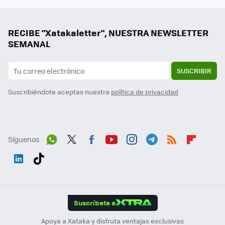
RECIBE "Xatakaletter", NUESTRA NEWSLETTER
SEMANAL
SUSCRIBIR
Suscribiéndote aceptas nuestra
política de privacidad
Síguenos
Wh
Twit
Fac
You
Inst
Tele
RSS
Flip
ats
ter
ebo
tub
agr
gra
boa
Link
Tikt
App
ok
e
am
m
rd
edI
ok
Suscríbete a
n
Apoya a Xataka y disfruta ventajas exclusivas