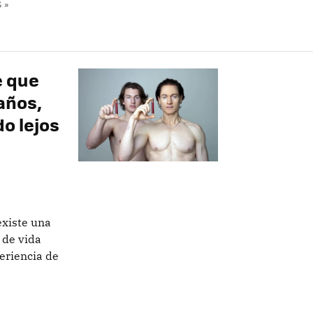
 »
e que
 años,
o lejos
existe una
 de vida
eriencia de