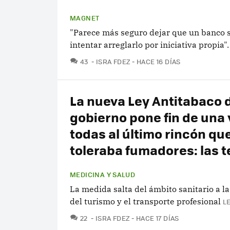
MAGNET
"Parece más seguro dejar que un banco 
intentar arreglarlo por iniciativa propia".
COMENTARIOS
43
ISRA FDEZ
HACE 16 DÍAS
La nueva Ley Antitabaco 
gobierno pone fin de una 
todas al último rincón qu
toleraba fumadores: las t
MEDICINA Y SALUD
La medida salta del ámbito sanitario a l
del turismo y el transporte profesional
L
COMENTARIOS
22
ISRA FDEZ
HACE 17 DÍAS