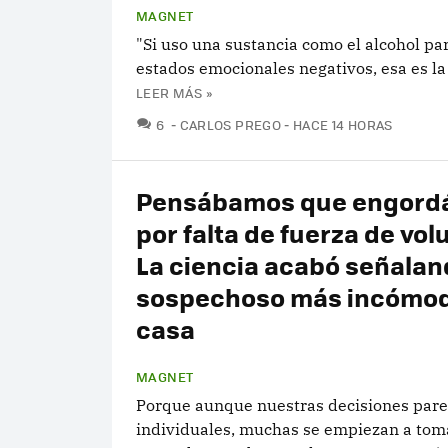
MAGNET
"Si uso una sustancia como el alcohol par
estados emocionales negativos, esa es la 
LEER MÁS »
COMENTARIOS
6
CARLOS PREGO
HACE 14 HORAS
Pensábamos que engor
por falta de fuerza de vol
La ciencia acabó señalan
sospechoso más incómod
casa
MAGNET
Porque aunque nuestras decisiones par
individuales, muchas se empiezan a to