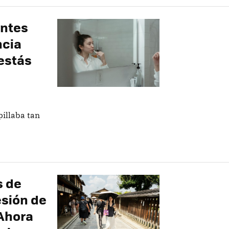
entes
ncia
 estás
illaba tan
s de
esión de
 Ahora