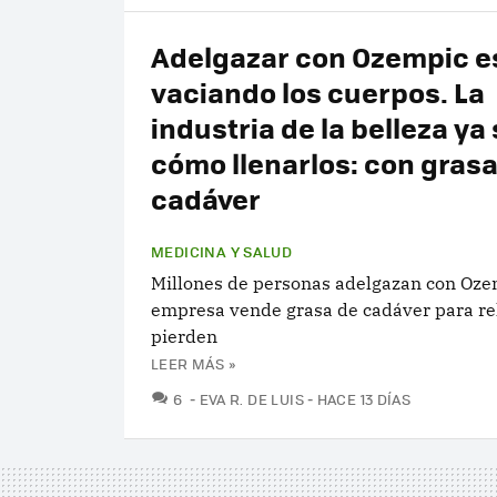
Adelgazar con Ozempic e
vaciando los cuerpos. La
industria de la belleza ya
cómo llenarlos: con grasa
cadáver
MEDICINA Y SALUD
Millones de personas adelgazan con Oze
empresa vende grasa de cadáver para rel
pierden
LEER MÁS »
COMENTARIOS
6
EVA R. DE LUIS
HACE 13 DÍAS