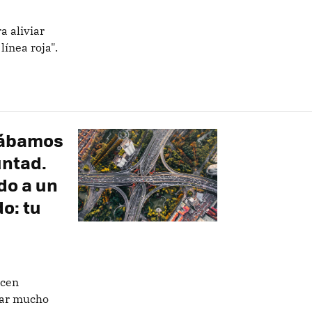
a aliviar
línea roja".
dábamos
untad.
do a un
o: tu
ecen
mar mucho