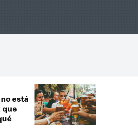
 no está
d que
qué