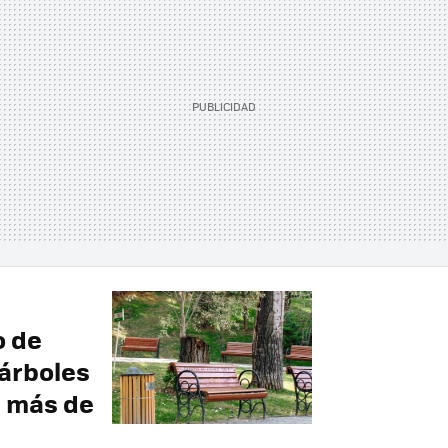
o de
 árboles
: más de