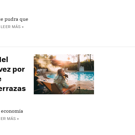
se pudra que
LEER MÁS »
del
vez por
e
errazas
a economía
EER MÁS »