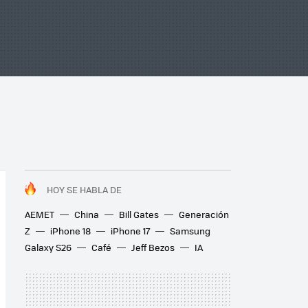
HOY SE HABLA DE
AEMET
China
Bill Gates
Generación
Z
iPhone 18
iPhone 17
Samsung
Galaxy S26
Café
Jeff Bezos
IA