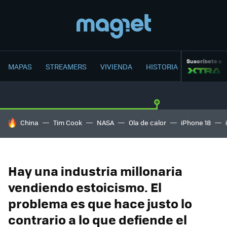
Suscríbete a
MAPAS
STREAMERS
VIVIENDA
HISTORIA
HOY SE HABLA DE
China
Tim Cook
NASA
Ola de calor
iPhone 18
Hay una industria millonaria
vendiendo estoicismo. El
problema es que hace justo lo
contrario a lo que defiende el