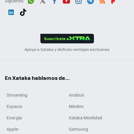
Síguenos
Wh
Twit
Fac
You
Inst
Tele
RSS
Flip
ats
ter
ebo
tub
agr
gra
boa
Link
Tikt
App
ok
e
am
m
rd
edI
ok
Suscríbete a
n
Apoya a Xataka y disfruta ventajas exclusivas
En Xataka hablamos de...
Streaming
Análisis
Espacio
Móviles
Energía
Xataka Movilidad
Apple
Samsung