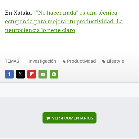
En Xataka |
"No hacer nada" es una técnica
estupenda para mejorar tu productividad. La
neurociencia lo tiene claro
TEMAS
Investigación
Productividad
Lifestyle
FACEBOOK
TWITTER
FLIPBOARD
E-
WHATSAPP
MAIL
VER
4 COMENTARIOS