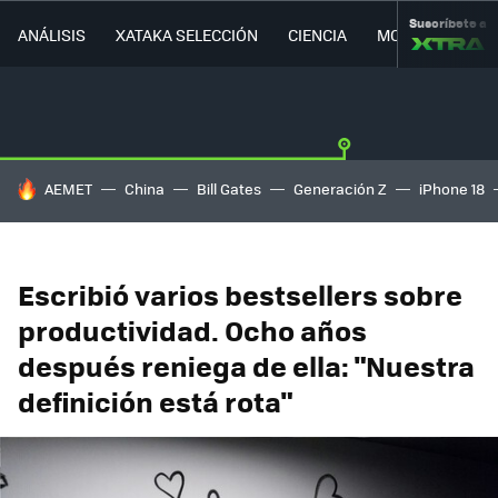
Suscríbete a
ANÁLISIS
XATAKA SELECCIÓN
CIENCIA
MOVILIDAD
HOY SE HABLA DE
AEMET
China
Bill Gates
Generación Z
iPhone 18
Escribió varios bestsellers sobre
productividad. Ocho años
después reniega de ella: "Nuestra
definición está rota"