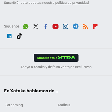
Suscribiéndote aceptas nuestra
política de privacidad
Síguenos
Wh
Twit
Fac
You
Inst
Tele
RSS
Flip
ats
ter
ebo
tub
agr
gra
boa
Link
Tikt
App
ok
e
am
m
rd
edI
ok
Suscríbete a
n
Apoya a Xataka y disfruta ventajas exclusivas
En Xataka hablamos de...
Streaming
Análisis