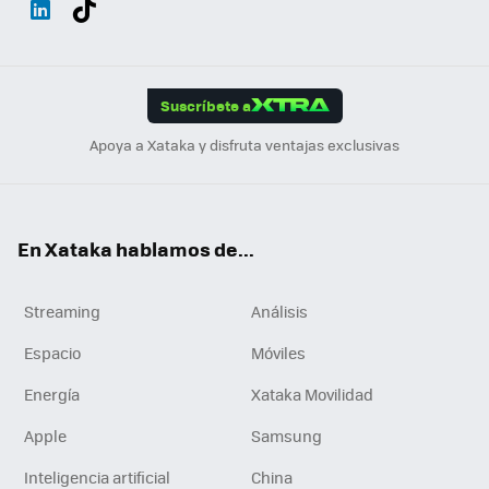
ats
ter
ebo
tub
agr
gra
boa
Link
Tikt
App
ok
e
am
m
rd
edI
ok
Suscríbete a
n
Apoya a Xataka y disfruta ventajas exclusivas
En Xataka hablamos de...
Streaming
Análisis
Espacio
Móviles
Energía
Xataka Movilidad
Apple
Samsung
Inteligencia artificial
China