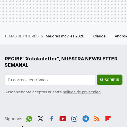
TEMAS DE INTERÉS
Mejores moviles 2026
Claude
Androi
RECIBE "Xatakaletter", NUESTRA NEWSLETTER
SEMANAL
SUSCRIBIR
Suscribiéndote aceptas nuestra
política de privacidad
Síguenos
Wh
Twit
Fac
You
Inst
Tele
RSS
Flip