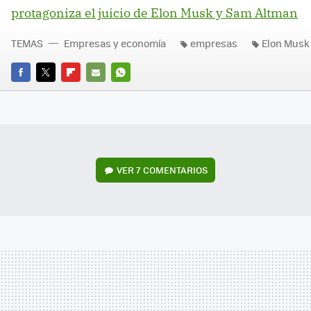
protagoniza el juicio de Elon Musk y Sam Altman
TEMAS
Empresas y economía
empresas
Elon Musk
FACEBOOK
TWITTER
FLIPBOARD
E-
WHATSAPP
MAIL
VER
7 COMENTARIOS