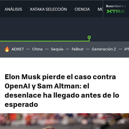
Suscríbete a
ANÁLISIS
XATAKA SELECCIÓN
CIENCIA
MOVILIDAD
HOY SE HABLA DE
AEMET
China
Sequía
Fallout
Generación Z
iP
Elon Musk pierde el caso contra
OpenAI y Sam Altman: el
desenlace ha llegado antes de lo
esperado