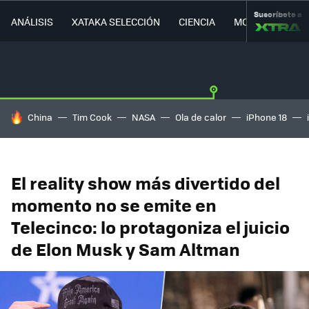
Suscríbete a
ANÁLISIS
XATAKA SELECCIÓN
CIENCIA
MOVILIDAD
HOY SE HABLA DE
China
Tim Cook
NASA
Ola de calor
iPhone 18
El reality show más divertido del
momento no se emite en
Telecinco: lo protagoniza el juicio
de Elon Musk y Sam Altman