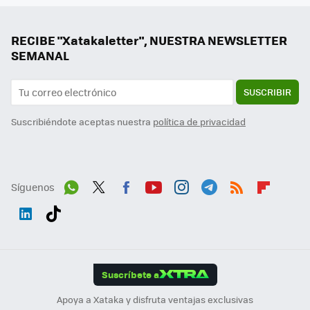
RECIBE "Xatakaletter", NUESTRA NEWSLETTER
SEMANAL
SUSCRIBIR
Suscribiéndote aceptas nuestra
política de privacidad
Síguenos
Wh
Twit
Fac
You
Inst
Tele
RSS
Flip
ats
ter
ebo
tub
agr
gra
boa
Link
Tikt
App
ok
e
am
m
rd
edI
ok
Suscríbete a
n
Apoya a Xataka y disfruta ventajas exclusivas