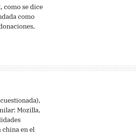
k, como se dice
fundada como
 donaciones,
 cuestionada),
ilar: Mozilla,
lidades
 china en el