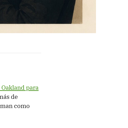
n Oakland para
más de
Altman como