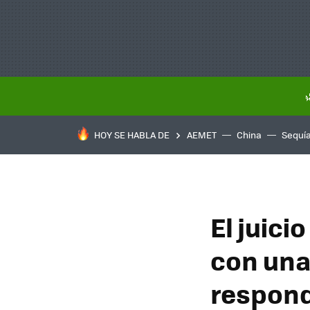
HOY SE HABLA DE
AEMET
China
Sequí
El juic
con una
respond