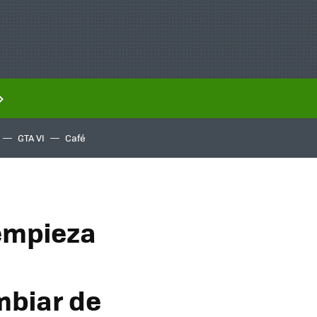
GTA VI
Café
 empieza
mbiar de