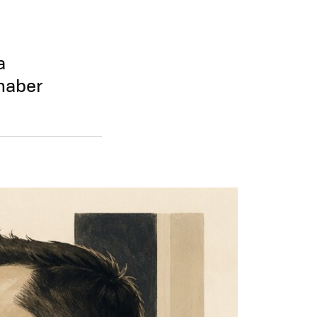
a
haber