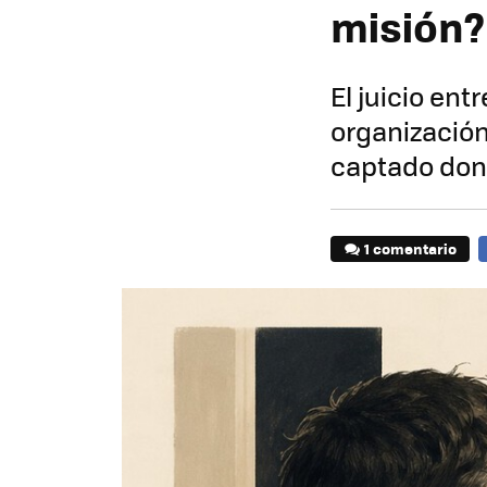
misión?
El juicio en
organizació
captado don
1 comentario