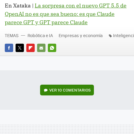
En Xataka |
La sorpresa con el nuevo GPT 5.5 de
OpenAI no es que sea bueno: es que Claude
parece GPT y GPT parece Claude
TEMAS
Robótica e IA
Empresas y economía
Inteligencia
FACEBOOK
TWITTER
FLIPBOARD
E-
WHATSAPP
MAIL
VER
10 COMENTARIOS