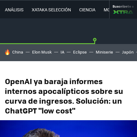
Suscríbete a
ANÁLISIS
XATAKA SELECCIÓN
CIENCIA
MOVILIDAD
HOY SE HABLA DE
China
Elon Musk
IA
Eclipse
Miniserie
Japón
OpenAI ya baraja informes
internos apocalípticos sobre su
curva de ingresos. Solución: un
ChatGPT "low cost"