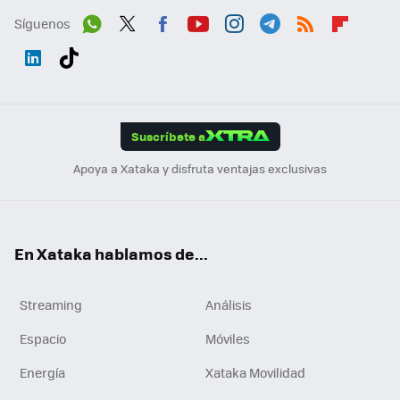
Síguenos
Wh
Twit
Fac
You
Inst
Tele
RSS
Flip
ats
ter
ebo
tub
agr
gra
boa
Link
Tikt
App
ok
e
am
m
rd
edI
ok
Suscríbete a
n
Apoya a Xataka y disfruta ventajas exclusivas
En Xataka hablamos de...
Streaming
Análisis
Espacio
Móviles
Energía
Xataka Movilidad