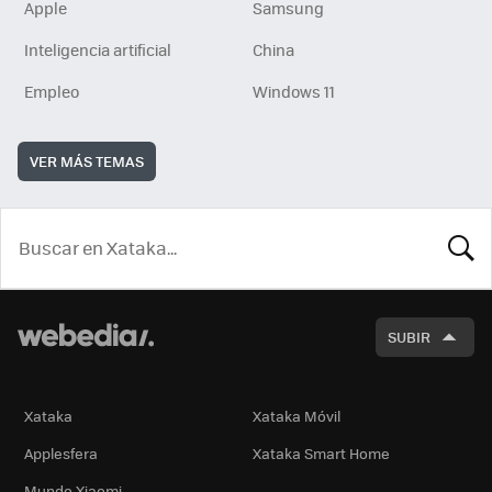
Apple
Samsung
Inteligencia artificial
China
Empleo
Windows 11
VER MÁS TEMAS
BUSCA
SUBIR
Xataka
Xataka Móvil
Applesfera
Xataka Smart Home
Mundo Xiaomi