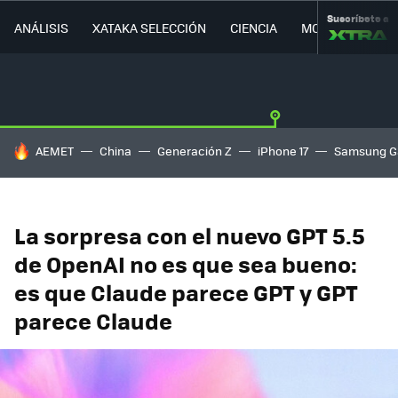
Suscríbete a
ANÁLISIS
XATAKA SELECCIÓN
CIENCIA
MOVILIDAD
HOY SE HABLA DE
AEMET
China
Generación Z
iPhone 17
Samsung G
La sorpresa con el nuevo GPT 5.5
de OpenAI no es que sea bueno:
es que Claude parece GPT y GPT
parece Claude