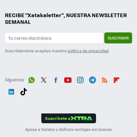
RECIBE "Xatakaletter", NUESTRA NEWSLETTER
SEMANAL
SUSCRIBIR
Suscribiéndote aceptas nuestra
política de privacidad
Síguenos
Wh
Twit
Fac
You
Inst
Tele
RSS
Flip
ats
ter
ebo
tub
agr
gra
boa
Link
Tikt
App
ok
e
am
m
rd
edI
ok
Suscríbete a
n
Apoya a Xataka y disfruta ventajas exclusivas