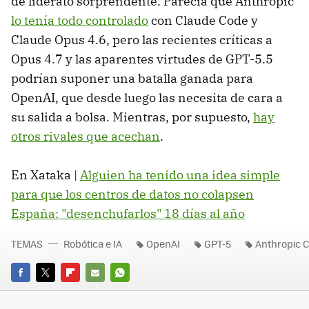
de liderato sorprendente. Parecía que Anthropic
lo tenía todo controlado
con Claude Code y
Claude Opus 4.6, pero las recientes críticas a
Opus 4.7 y las aparentes virtudes de GPT-5.5
podrían suponer una batalla ganada para
OpenAI, que desde luego las necesita de cara a
su salida a bolsa. Mientras, por supuesto,
hay
otros rivales que acechan
.
En Xataka |
Alguien ha tenido una idea simple
para que los centros de datos no colapsen
España: "desenchufarlos" 18 días al año
TEMAS
Robótica e IA
OpenAI
GPT-5
Anthropic 
FACEBOOK
TWITTER
FLIPBOARD
E-
WHATSAPP