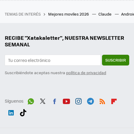
TEMAS DE INTERÉS
Mejores moviles 2026
Claude
Androi
RECIBE "Xatakaletter", NUESTRA NEWSLETTER
SEMANAL
SUSCRIBIR
Suscribiéndote aceptas nuestra
política de privacidad
Síguenos
Wh
Twit
Fac
You
Inst
Tele
RSS
Flip
ats
ter
ebo
tub
agr
gra
boa
Link
Tikt
App
ok
e
am
m
rd
edI
ok