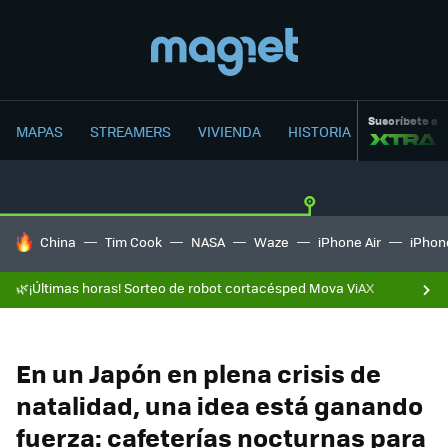
Suscríbete a
MAPAS
STREAMERS
VIVIENDA
HISTORIA
HOY SE HABLA DE
China
Tim Cook
NASA
Waze
iPhone Air
iPhone
🌿¡Últimas horas! Sorteo de robot cortacésped Mova ViAX
En un Japón en plena crisis de
natalidad, una idea está ganando
fuerza: cafeterías nocturnas para