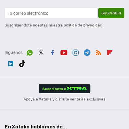
SUSCRIBIR
Suscribiéndote aceptas nuestra
política de privacidad
Síguenos
Wh
Twit
Fac
You
Inst
Tele
RSS
Flip
ats
ter
ebo
tub
agr
gra
boa
Link
Tikt
App
ok
e
am
m
rd
edI
ok
Suscríbete a
n
Apoya a Xataka y disfruta ventajas exclusivas
En Xataka hablamos de...