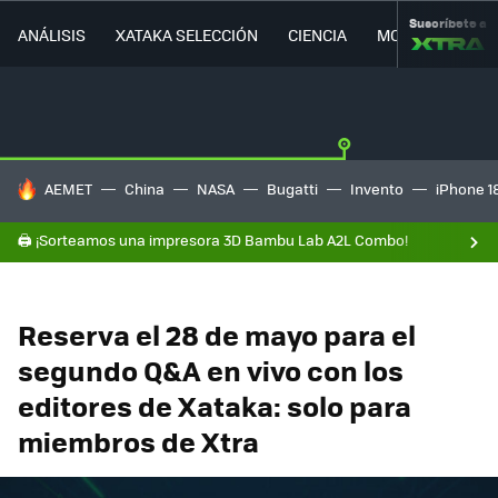
Suscríbete a
ANÁLISIS
XATAKA SELECCIÓN
CIENCIA
MOVILIDAD
HOY SE HABLA DE
AEMET
China
NASA
Bugatti
Invento
iPhone 1
🖨️ ¡Sorteamos una impresora 3D Bambu Lab A2L Combo!
Reserva el 28 de mayo para el
segundo Q&A en vivo con los
editores de Xataka: solo para
miembros de Xtra