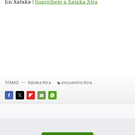
En Xataka |
Suscríbete a Xataka Xtra
TEMAS
Xataka Xtra
encuentro Xtra
FACEBOOK
TWITTER
FLIPBOARD
E-
WHATSAPP
MAIL