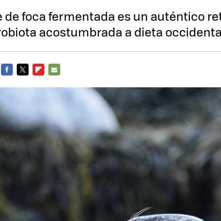
de foca fermentada es un auténtico re
obiota acostumbrada a dieta occidenta
FACEBOOK
TWITTER
FLIPBOARD
E-
MAIL