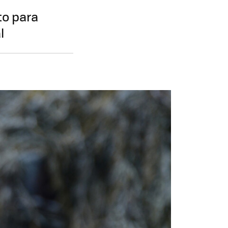
to para
l