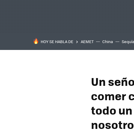
HOY SE HABLA DE
AEMET
China
Sequí
Un seño
comer c
todo un
nosotr