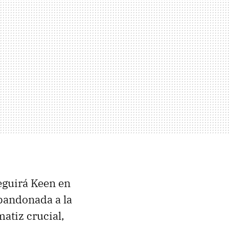
eguirá Keen en
abandonada a la
atiz crucial,