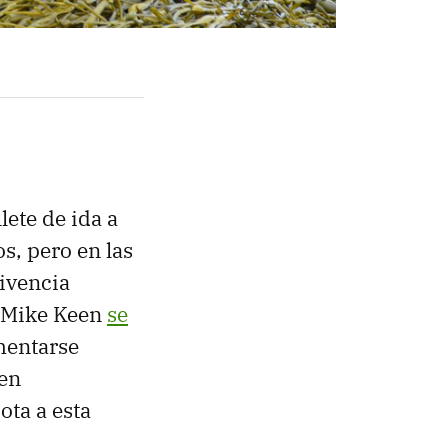
lete de ida a
s, pero en las
vivencia
f Mike Keen
se
imentarse
en
ota a esta