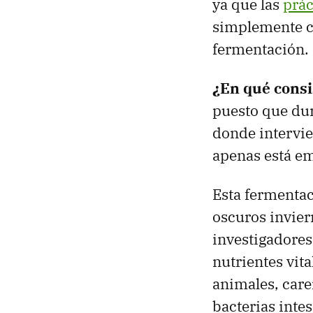
ya que las
prác
simplemente ca
fermentación.
¿En qué cons
puesto que du
donde intervie
apenas está e
Esta fermentac
oscuros inviern
investigadores,
nutrientes vit
animales, care
bacterias intes