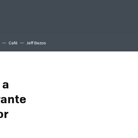
Café
Jeff Bezos
 a
rante
or