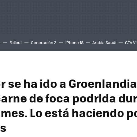
a
Fallout
Generación Z
iPhone 18
Arabia Saudí
GTA VI
r se ha ido a Groenlandia
arne de foca podrida du
 mes. Lo está haciendo p
os