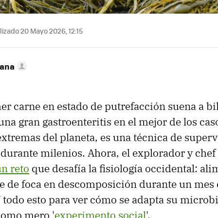
izado 20 Mayo 2026, 12:15
zana
er carne en estado de putrefacción suena a bil
na gran gastroenteritis en el mejor de los caso
extremas del planeta, es una técnica de super
durante milenios. Ahora, el explorador y che
n reto
que desafía la fisiología occidental: al
e de foca en descomposición durante un mes 
 todo esto para ver cómo se adapta su microbi
como mero '
experimento social
'.